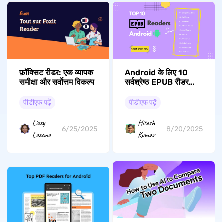
फ़ॉक्सिट रीडर: एक व्यापक
Android के लिए 10
समीक्षा और सर्वोत्तम विकल्प
सर्वश्रेष्ठ EPUB रीडर
जिन्हें आपको ज़रूर
आज़माना चाहिए
पीडीएफ पढ़ें
पीडीएफ पढ़ें
Lizzy
Hitesh
6/25/2025
8/20/2025
Lozano
Kumar