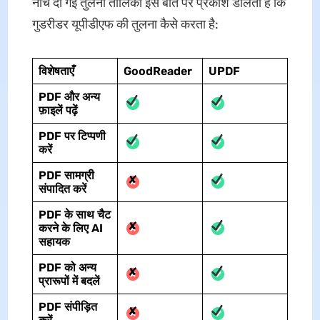
नीचे दी गई तुलना तालिका इस बात पर प्रकाश डालती है कि
गुडरीडर यूपीडीएफ की तुलना कैसे करता है:
विशेषताएँ
GoodReader
UPDF
PDF और अन्य
फ़ाइलें पढ़ें
PDF पर टिप्पणी
करें
PDF सामग्री
✘
संपादित करें
PDF के साथ चैट
✘
करने के लिए AI
सहायक
PDF को अन्य
✘
प्रारूपों में बदलें
PDF संपीड़ित
✘