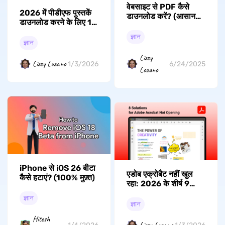
वेबसाइट से PDF कैसे
2026 में पीडीएफ पुस्तकें
डाउनलोड करें? (आसान
डाउनलोड करने के लिए 10
गाइड)
सर्वश्रेष्ठ मुफ्त पाठ्यपुस्तक
ज्ञान
वेबसाइटें
ज्ञान
Lizzy
Lizzy Lozano
1/3/2026
6/24/2025
Lozano
iPhone से iOS 26 बीटा
एडोब एक्रोबैट नहीं खुल
कैसे हटाएं? (100% मुफ़्त)
रहा: 2026 के शीर्ष 9
प्रभावी रिकवरी तरीके
ज्ञान
ज्ञान
Hitesh