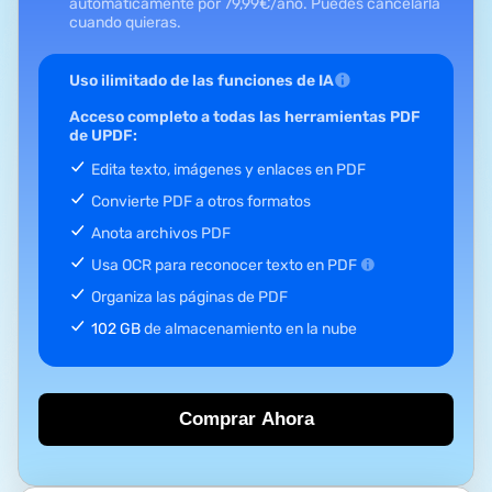
automáticamente por
79,99
€
/año.
Puedes cancelarla
cuando quieras.
Uso ilimitado de las funciones de IA
Acceso completo a todas las herramientas PDF
de UPDF:
Edita texto, imágenes y enlaces en PDF
Convierte PDF a otros formatos
Anota archivos PDF
Usa OCR para reconocer texto en PDF
Organiza las páginas de PDF
102 GB
de almacenamiento en la nube
Comprar Ahora