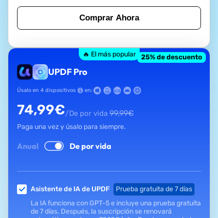
Comprar Ahora
🔥 El más popular
25
% de descuento
UPDF Pro
Úsalo en 4 dispositivos
en:
74,99
€
99,99
€
/De por vida
Paga una vez y úsalo para siempre.
Anual
De por vida
Asistente de IA de UPDF
Prueba gratuita de 7 días
La IA funciona con GPT-5 e incluye una prueba gratuita
de 7 días. Después, la suscripción se renovará