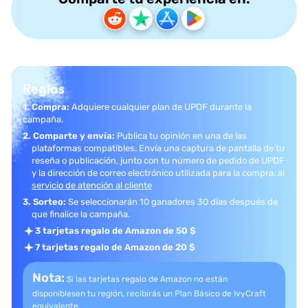
Reglas
1. Compra:
Adquiere cualquier plan de UPDF durante la
campaña.
2. Comparte y envía:
Publica tu opinión en una de las
plataformas compatibles.
Envía una captura de pantalla de tu
reseña o publicación, junto con tu número de pedido de UPDF
y la dirección de correo electrónico utilizada para la compra, al
servicio de atención al cliente
3. Sorteo:
Se seleccionarán 10 ganadores 30 días después de
que
finalice la campaña.
3 tarjetas regalo de Amazon de 50 $
7 tarjetas regalo de Amazon de 20 $
Nota:
Si las tarjetas regalo de Amazon no están
disponibles
en tu región, recibirás un Plan Básico de IvyCraft
equivalente.