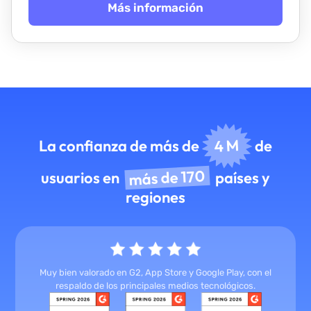
Más información
4 M
La confianza de más de
de
más de 170
usuarios en
países y
regiones
Muy bien valorado en G2, App Store y Google Play, con el
respaldo de los principales medios tecnológicos.