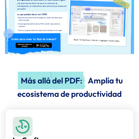
¿Se acumulan los libros de texto, los artículos de
investigación y el material de clase antes de que empiece el
semestre?
Lo que puedes hacer con UPDF
Resume documentos de 30 páginas y obtén las ideas clave
antes de clase.
Haz preguntas dentro de tus PDF y obtén respuestas al
instante.
Anota y organiza todos tus apuntes de estudio en un lugar.
¿Listo para crear tu flujo de trabajo?
Explorar todas las
Descarga Gratuita
ofertas
Más allá del PDF:
Amplía tu
ecosistema de productividad