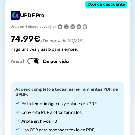
25
% de descuento
UPDF Pro
Úsalo en 4 dispositivos
en:
74,99
€
99,99
€
/De por vida
Paga una vez y úsalo para siempre.
Anual
De por vida
Acceso completo a todas las herramientas PDF de
UPDF:
Edita texto, imágenes y enlaces en PDF
Convierte PDF a otros formatos
Anota archivos PDF
Usa OCR para reconocer texto en PDF