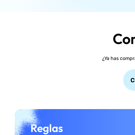
Com
¿Ya has compr
C
Reglas