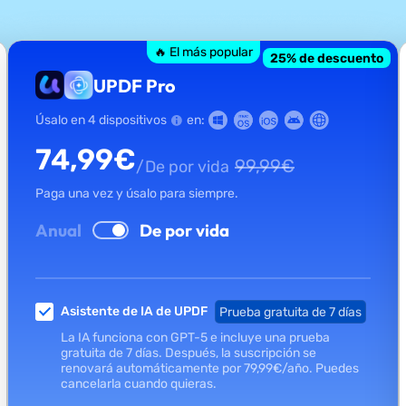
🔥 El más popular
25
% de descuento
UPDF Pro
Úsalo en 4 dispositivos
en:
74,99
€
99,99
€
/De por vida
Paga una vez y úsalo para siempre.
Anual
De por vida
Asistente de IA de UPDF
Prueba gratuita de 7 días
La IA funciona con GPT-5 e incluye una prueba
gratuita de 7 días. Después, la suscripción se
renovará automáticamente por
79,99
€
/año.
Puedes
cancelarla cuando quieras.