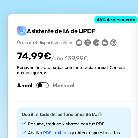
46
% de descuento
Asistente de IA de UPDF
Úsalo en 4 dispositivos
en:
74,99
€
139,99
€
/año
Renovación automática con facturación anual. Cancela
cuando quieras.
Anual
Mensual
Uso ilimitado de las funciones de IA:
Resume, traduce y chatea con tus PDF
Analiza
PDF ilimitados
y obtén respuestas a tus