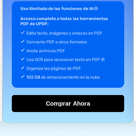
Uso ilimitado de las funciones de IA
Acceso completo a todas las herramientas
PDF de UPDF:
Edita texto, imágenes y enlaces en PDF
Convierte PDF a otros formatos
Anota archivos PDF
Usa OCR para reconocer texto en PDF
Organiza las páginas de PDF
102 GB
de almacenamiento en la nube
Comprar Ahora