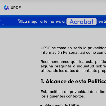
UPDF
Acrobat
🚀La mejor alternativa a
en 
UPDF se toma en serio la privacidad
Información Personal, así como cómo
Recomendamos que lea esta polític
alguna pregunta o inquietud sobr
utilizando los datos de contacto prop
1. Alcance de esta Políti
Esta política de privacidad describ
los siguientes contextos:
Sitios web de UPDF;