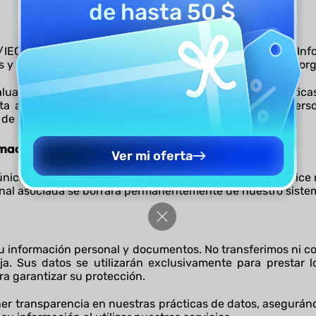
de hasta 50 $
/IEC 27001 de su Sistema de Gestión de Seguridad de la Inf
s y la protección de datos mediante controles técnicos y or
valuamos y actualizamos de forma continua nuestras política
sta ante incidentes para salvaguardar la información per
de nuestra certificación.
mación Personal
Ver mi oferta
icamente mientras mantenga una cuenta activa y utilice nu
onal asociada se borrará permanentemente de nuestro siste
 información personal y documentos. No transferimos ni c
ija. Sus datos se utilizarán exclusivamente para prestar lo
a garantizar su protección.
r transparencia en nuestras prácticas de datos, asegurá