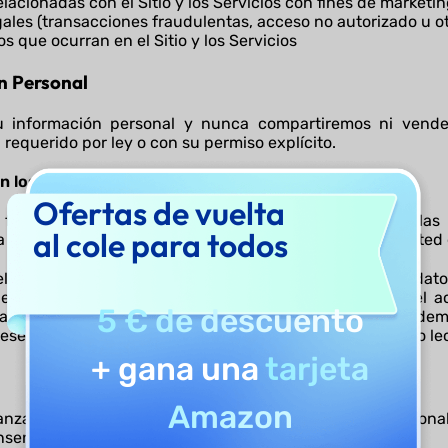
lacionadas con el Sitio y los Servicios con fines de marketi
gales (transacciones fraudulentas, acceso no autorizado u ot
 que ocurran en el Sitio y los Servicios
n Personal
información personal y nunca compartiremos ni vende
equerido por ley o con su permiso explícito.
 los siguientes casos:
Ofertas de vuelta
 funciones de colaboración integradas en el Sitio y las
al cole para todos
o con capacidad de edición total) con personas que usted e
el contenido del documento compartido. Acceder a dato
nes, etc.). Usted puede gestionar permisos o revocar el
5 € de descuento
te, esta podrá descargarlo mientras tenga acceso. Ademá
n ese enlace podrá acceder al documento en modo de solo lec
+ gana una
tarjeta
Amazon
nzadas para garantizar la protección de sus datos person
nsentimiento previo.