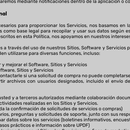
maremos mediante notificaciones dentro de la aplicación o 
nal
cesarios para proporcionar los Servicios, nos basamos en 
s como base legal para recopilar y usar sus datos según es
critos en esta Política, nos apoyamos en nuestros intereses 
 a través del uso de nuestros Sitios, Software y Servicios p
n utilizarse para diversas funciones, incluso:
y mejorar el Software, Sitios y Servicios
oftware, Sitios y Servicios
contactarle si una solicitud de compra no puede completars
rtir archivos con usuarios designados, incluido el envío 
 usted y a terceros autorizados mediante colaboración docu
tividades realizadas en los Sitios y Servicios.
da la confirmación de solicitudes de servicios o compras)
arios, preguntas y solicitudes de soporte, junto con sus resp
r datos sobre los servicios (boletines informativos, encues
casos prácticos e información sobre UPDF)