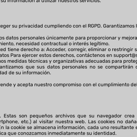
u información al utilizar nuestros servicios.
ger su privacidad cumpliendo con el RGPD. Garantizamos lo
s datos personales únicamente para proporcionar y mejora
ento, necesidad contractual o interés legítimo.
d tiene derecho a: Acceder, corregir, eliminar o restringir 
 datos Para ejercer estos derechos, contáctenos en
support@
s medidas técnicas y organizativas adecuadas para proteg
antizamos que sus datos personales no se compartirán c
dad de su información.
prende y acepta nuestro compromiso con el cumplimiento de
tio. Estas son pequeños archivos que su navegador cre
rtphone, etc.) al visitar nuestra web. Las cookies no daña
En la cookie se almacena información, cada uno resultante e
nifica que conozcamos inmediatamente su identidad.