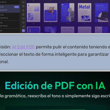
isión:
AI Edit PDF
permite pulir el contenido teniendo 
eccionar el texto de forma inteligente para garantizar
onal.