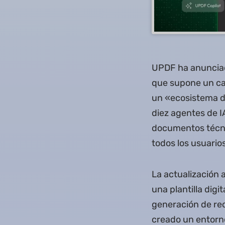
UPDF ha anunciad
que supone un ca
un «ecosistema d
diez agentes de I
documentos técnic
todos los usuari
La actualización a
una plantilla digi
generación de re
creado un entorno