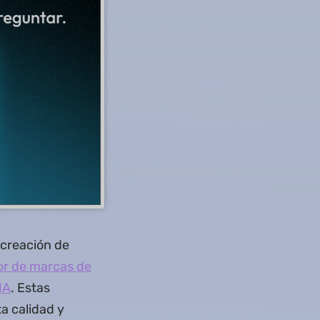
a creación de
or de marcas de
IA
. Estas
a calidad y