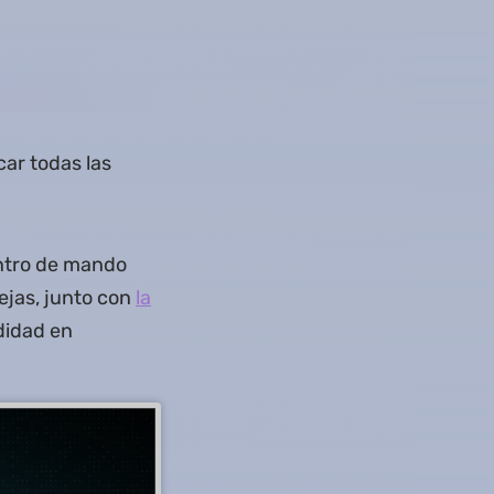
ar todas las
ntro de mando
ejas, junto con
la
didad en