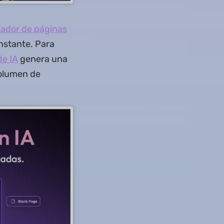
zador de páginas
nstante. Para
de IA
genera una
volumen de