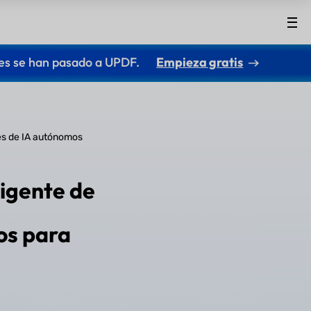
es se han pasado a UPDF.
Empieza gratis
es de IA autónomos
igente de
os para