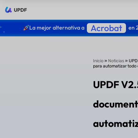
UPDF
Acrobat
La mejor alternativa a
en 
Inicio
»
Noticias
» UPDF
para automatizar todo 
UPDF V2.5
documento
automatiza