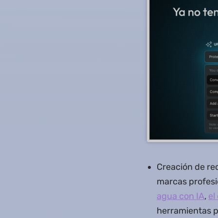
Creación de rec
marcas profesi
agua con IA
,
el
herramientas pe