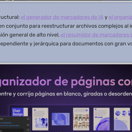
uctural:
el generador de marcadores de IA
y
el organi
en conjunto para reestructurar archivos complejos al i
ión general de alto nivel,
el resumidor de marcadores 
ependiente y jerárquica para documentos con gran 