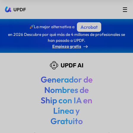
UPDF
La mejor alternativa a
Acrobat
en 2026 Descubre por qué más de 4 millones de profesionales se
han pasado a UPDF.
Empieza gratis
UPDF AI
Generador de
Nombres de
Ship con IA en
Línea y
Gratuito