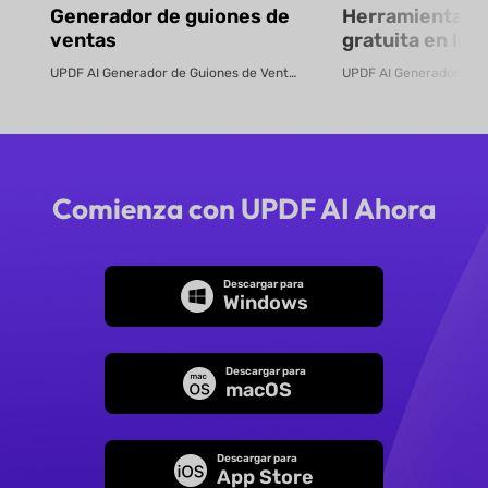
Generador de guiones de
Herramienta in
ventas
gratuita en lín
elaborar pres
UPDF AI Generador de Guiones de Venta UPDF AI convierte PDFs o descripcion...
con IA
Comienza con UPDF AI Ahora
Descargar para
Windows
Descargar para
macOS
Descargar para
App Store