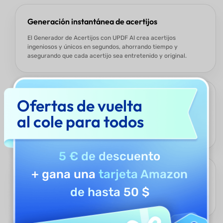
Generación instantánea de acertijos
El Generador de Acertijos con UPDF AI crea acertijos
ingeniosos y únicos en segundos, ahorrando tiempo y
asegurando que cada acertijo sea entretenido y original.
Personalizable para cualquier audiencia
Ofertas de vuelta
Los acertijos se pueden adaptar según el nivel de dificultad y
al cole para todos
el grupo objetivo, haciéndolos adecuados para niños,
estudiantes o adultos.
5 € de descuento
+ gana una
tarjeta Amazon
Compatible con múltiples idiomas
de hasta 50 $
La herramienta puede generar acertijos en varios idiomas,
haciéndola versátil para usuarios de todo el mundo.