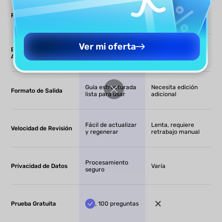
Genera reglas
A menudo
Reglas de Tono de Voz
claras de voz de
ausentes o vagas
marca
Ver mi oferta
Entrada de Múltiples
Maneja múltiples
Generalmente solo
Archivos
archivos a la vez
un archivo a la vez
Guía estructurada
Necesita edición
Formato de Salida
lista para usar
adicional
Fácil de actualizar
Lenta, requiere
Velocidad de Revisión
y regenerar
retrabajo manual
Procesamiento
Privacidad de Datos
Varía
seguro
Prueba Gratuita
, 100 preguntas