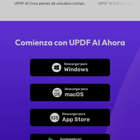
UPDF
UPDF AI Crea planes de estudios completos con IA en segundos Convierte cualquier tem...
Comienza con UPDF AI Ahora
Descargar para
Windows
Descargar para
macOS
Descargar para
App Store
Consíguelo en