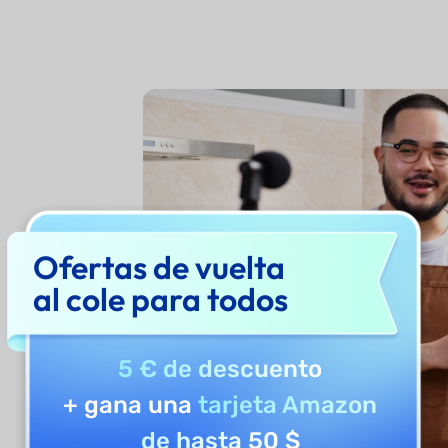
Ofertas de vuelta
al cole para todos
5 € de descuento
+ gana una
tarjeta Amazon
de hasta 50 $