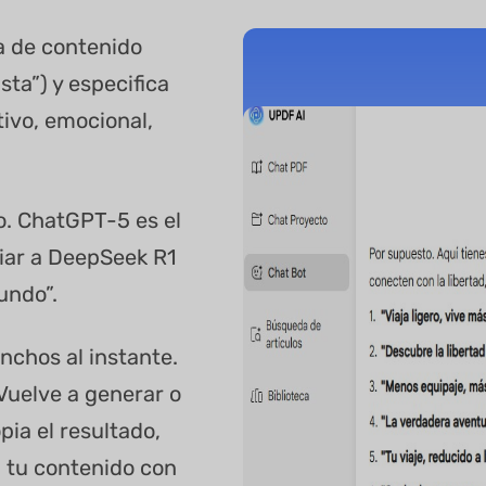
a de contenido
sta”) y especifica
tivo, emocional,
o. ChatGPT-5 es el
iar a DeepSeek R1
undo”.
nchos al instante.
Vuelve a generar o
pia el resultado,
n tu contenido con