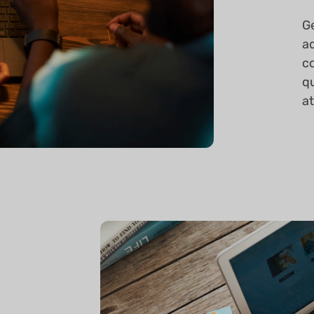
Ge
a
c
q
a