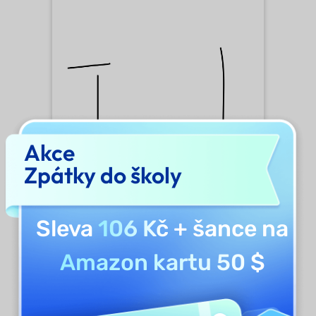
Akce
Zpátky do školy
Sleva
106 Kč
+ šance na
Amazon kartu 50 $