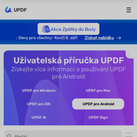
UPDF
Akce Zpátky do školy
: Slevy pro všechny · Končí 8. září
Získat nabídku
Uživatelská příručka UPDF
Získejte více informací o používání UPDF
pro Android
UPDF pro Windows
UPDF pro Mac
UPDF pro iOS
UPDF pro Android
UPDF AI
UPDF Sign