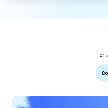
Já c
Co