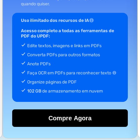
quando quiser.
Uso ilimitado dos recursos de IA
Acesso completo a todas as ferramentas de
PDF do UPDF:
Edite textos, imagens e links em PDFs
Converta PDFs para outros formatos
Anote PDFs
Faça OCR em PDFs para reconhecer texto
Organize páginas de PDF
102 GB
de armazenamento em nuvem
Compre Agora