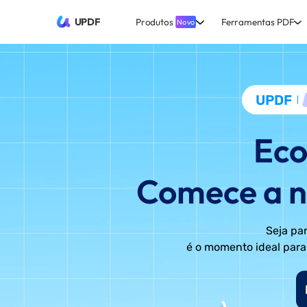
UPDF
Produtos
Ferramentas PDF
Novo
UPDF
Eco
Comece a n
Seja par
é o momento ideal para 