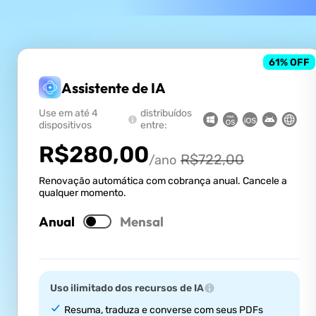
61
% OFF
Assistente de IA
Use em até 4
distribuídos
dispositivos
entre:
R$
280,00
R$
722,00
/ano
Renovação automática com cobrança anual. Cancele a
qualquer momento.
Anual
Mensal
Uso ilimitado dos recursos de IA
Resuma, traduza e converse com seus PDFs