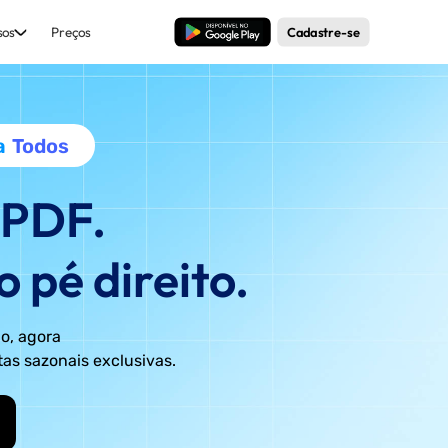
sos
Preços
Baixar Grátis
Cadastre-se
a
Todos
UPDF.
pé direito.
io, agora
tas sazonais exclusivas.