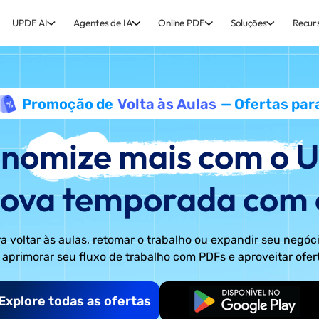
UPDF AI
Agentes de IA
Online PDF
Soluções
Recur
Promoção de
Volta às Aulas
— Ofertas par
nomize mais com o 
ova temporada com o 
a voltar às aulas, retomar o trabalho ou expandir seu negóc
aprimorar seu fluxo de trabalho com PDFs e aproveitar ofer
Explore todas as ofertas
Começar Grátis