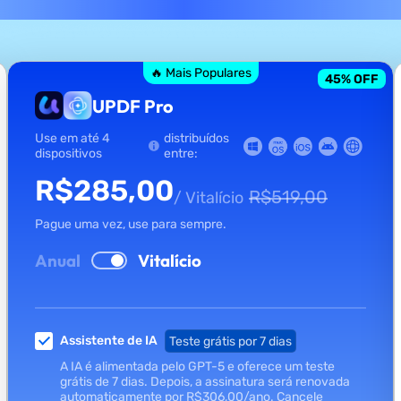
🔥 Mais Populares
45
% OFF
UPDF Pro
Use em até 4
distribuídos
dispositivos
entre:
R$
285,00
R$
519,00
/ Vitalício
Pague uma vez, use para sempre.
Anual
Vitalício
Assistente de IA
Teste grátis por 7 dias
A IA é alimentada pelo GPT-5 e oferece um teste
grátis de 7 dias. Depois, a assinatura será renovada
automaticamente por
R$
306,00
/ano.
Cancele