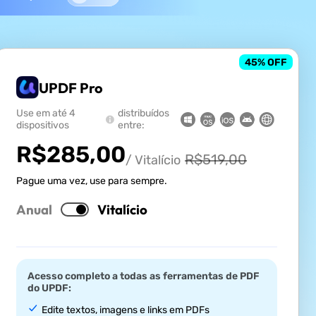
45
% OFF
UPDF Pro
Use em até 4
distribuídos
dispositivos
entre:
R$
285,00
R$
519,00
/ Vitalício
Pague uma vez, use para sempre.
Anual
Vitalício
Acesso completo a todas as ferramentas de PDF
do UPDF:
Edite textos, imagens e links em PDFs