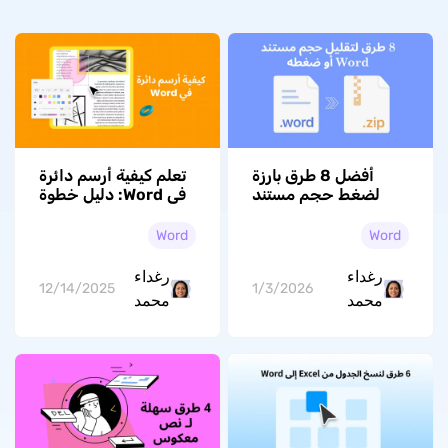
أفضل 8 طرق بارزة
تعلم كيفية أرسم دائرة
لضغط حجم مستند
في Word: دليل خطوة
Word [2026]
بخطوة لتحديد
النصوص والصور في
Word
Word
Microsoft Word
رغداء
رغداء
12/14/2025
1/3/2026
محمد
محمد