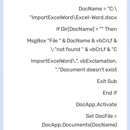
DocName = "C:\
ImportExcelWord\Excel-Word.docx"
If Dir(DocName) = "" Then
MsgBox "File " & DocName & vbCrLf &
"not found " & vbCrLf & "C:\
ImportExcelWord\.", vbExclamation,
"Document doesn't exist."
Exit Sub
End If
DocApp.Activate
Set DocFile =
DocApp.Documents(DocName)