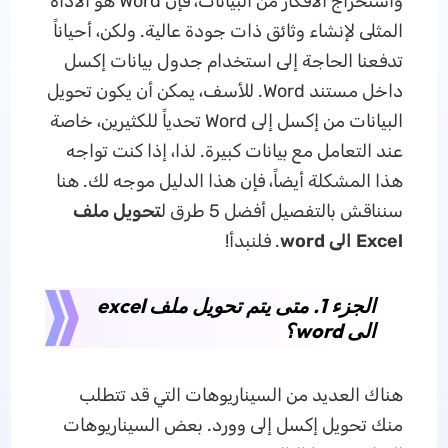
واستخراج الأفكار من البيانات، فإن Word هو الأداة
المثلى لإنشاء وثائق ذات جودة عالية. ولكن، أحياناً
تدفعنا الحاجة إلى استخدام جدول بيانات إكسل
داخل مستند Word. للأسف، يمكن أن يكون تحويل
البيانات من إكسل إلى Word تحدياً للكثيرين، خاصة
عند التعامل مع بيانات كبيرة. لذا، إذا كنت تواجه
هذا المشكلة أيضاً، فإن هذا الدليل موجه لك. هنا
سنناقش بالتفصيل أفضل 5 طرق ل
تحويل ملف
Excel الى word
. فلنبدأ!
الجزء 1. متى يتم تحويل ملف excel
الى word؟
هناك العديد من السيناريوهات التي قد تتطلب
منك تحويل إكسل إلى وورد. بعض السيناريوهات