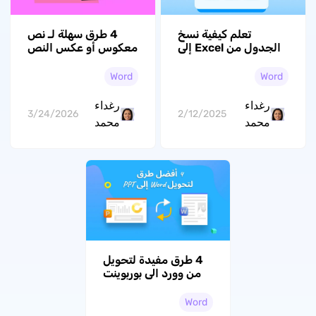
تعلم كيفية نسخ
4 طرق سهلة لـ نص
الجدول من Excel إلى
معكوس أو عكس النص
Word بست طرق
في Word بسهولة
مختلفة
Word
Word
رغداء
رغداء
3/24/2026
2/12/2025
محمد
محمد
4 طرق مفيدة لتحويل
من وورد الى بوربوينت
Word