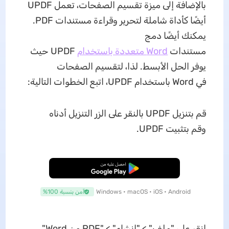
بالإضافة إلى ميزة تقسيم الصفحات، تعمل UPDF
أيضًا كأداة شاملة لتحرير وقراءة مستندات PDF.
يمكنك أيضًا دمج
مستندات
Word متعددة باستخدام
UPDF حيث
يوفر الحل الأبسط. لذا، لتقسيم الصفحات
في Word باستخدام UPDF، اتبع الخطوات التالية:
قم بتنزيل UPDF بالنقر على الزر التنزيل أدناه
وقم بتثبيت UPDF.
تنزيل مجاني
Windows • macOS • iOS • Android
آمن بنسبة 100%
انقر على "ملف" > "إنشاء" > "PDF من Word"