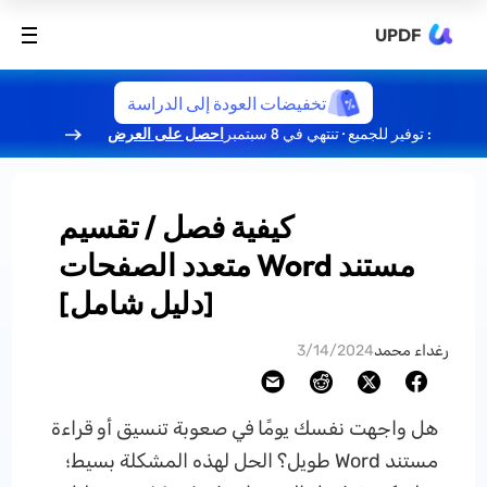
UPDF
تخفيضات العودة إلى الدراسة
: توفير للجميع · تنتهي في 8 سبتمبر
احصل على العرض
كيفية فصل / تقسيم
مستند Word متعدد الصفحات
[دليل شامل]
رغداء محمد
3/14/2024
هل واجهت نفسك يومًا في صعوبة تنسيق أو قراءة
مستند Word طويل؟ الحل لهذه المشكلة بسيط؛