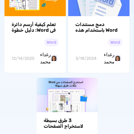
دمج مستندات
تعلم كيفية أرسم دائرة
Word باستخدام هذه
في Word: دليل خطوة
الطرق الخمسة
بخطوة لتحديد
النصوص والصور في
Word
Word
Microsoft Word
رغداء
رغداء
12/14/2025
3/18/2024
محمد
محمد
3 طرق بسيطة
لاستخراج الصفحات
من مستندات Word