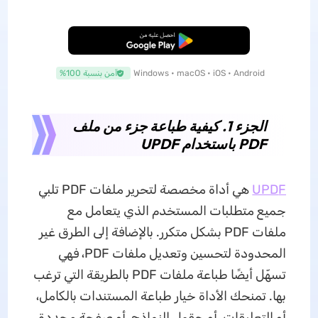
تنزيل مجاني
Windows • macOS • iOS • Android
آمن بنسبة 100%
الجزء 1. كيفية طباعة جزء من ملف
PDF باستخدام UPDF
F
UPD
هي أداة مخصصة لتحرير ملفات PDF تلبي
جميع متطلبات المستخدم الذي يتعامل مع
ملفات PDF بشكل متكرر. بالإضافة إلى الطرق غير
المحدودة لتحسين وتعديل ملفات PDF، فهي
تسهّل أيضًا طباعة ملفات PDF بالطريقة التي ترغب
بها. تمنحك الأداة خيار طباعة المستندات بالكامل،
أو التعليقات، أو حقول النماذج، أو صفحة محددة.