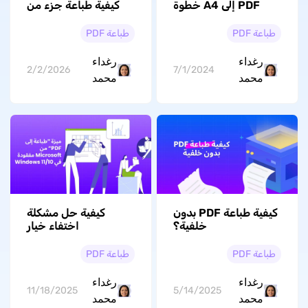
PDF إلى A4 خطوة
كيفية طباعة جزء من
بخطوة
ملف PDF باستخدام
UPDF
طباعة PDF
طباعة PDF
رغداء
رغداء
2/2/2026
7/1/2024
محمد
محمد
كيفية طباعة PDF بدون
كيفية حل مشكلة
خلفية؟
اختفاء خيار
“Microsoft Print to
PDF”؟ (5 حلول)
طباعة PDF
طباعة PDF
رغداء
رغداء
11/18/2025
5/14/2025
محمد
محمد