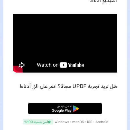
الفيديو أدناه:
هل تريد تجربة UPDF مجانًا؟ انقر على الزر أدناه!
تنزيل مجاني
Windows • macOS • iOS • Android
آمن بنسبة 100%