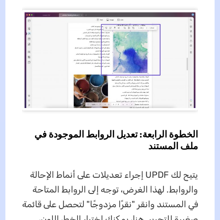
الخطوة الرابعة: تعديل الروابط الموجودة في
ملف المستند
يتيح لك UPDF إجراء تعديلات على أنماط الإحالة
والروابط. لهذا الغرض، توجه إلى الروابط المتاحة
في المستند وانقر "نقرًا مزدوجًا" لتحصل على قائمة
صغيرة للتحرير. هنا، يمكنك اختيار الخط، اللون،