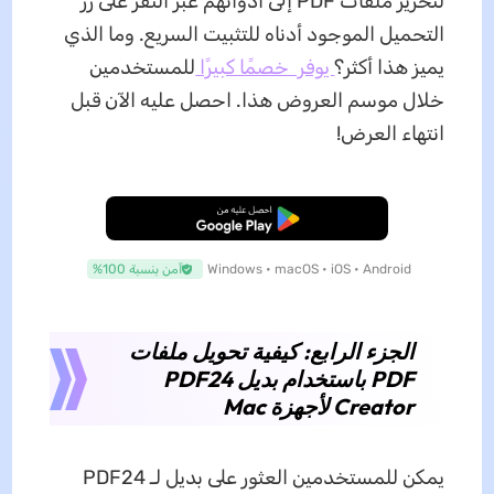
لتحرير ملفات PDF إلى أدواتهم عبر النقر على زر
التحميل الموجود أدناه للتثبيت السريع. وما الذي
يميز هذا أكثر؟
يوفر خصمًا كبيرًا
للمستخدمين
خلال موسم العروض هذا. احصل عليه الآن قبل
انتهاء العرض!
تنزيل مجاني
Windows • macOS • iOS • Android
آمن بنسبة 100%
الجزء الرابع: كيفية تحويل ملفات
PDF باستخدام بديل PDF24
Creator لأجهزة Mac
يمكن للمستخدمين العثور على بديل لـ PDF24