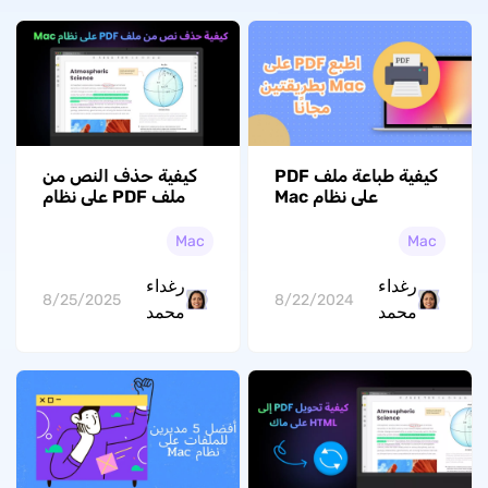
كيفية طباعة ملف PDF
كيفية حذف النص من
على نظام Mac
ملف PDF على نظام
باستخدام طريقتين
ماك دليل خطوة بخطوة
مجانيتين
Mac
Mac
رغداء
رغداء
8/25/2025
8/22/2024
محمد
محمد