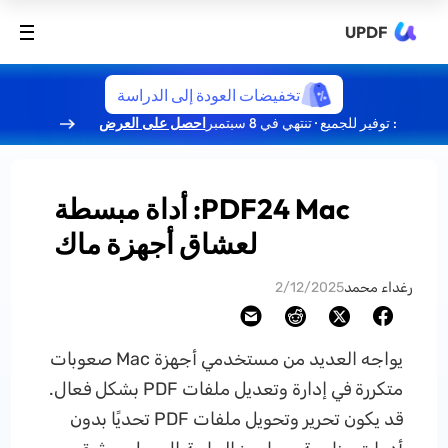
UPDF
تخفيضات العودة إلى الدراسة
: توفير للجميع · تنتهي في 8 سبتمبر
احصل على العرض
PDF24 Mac: أداة مبسطة
لعشاق أجهزة ماك
رغداء محمد
2/12/2025
يواجه العديد من مستخدمي أجهزة Mac صعوبات
متكررة في إدارة وتعديل ملفات PDF بشكل فعال.
قد يكون تحرير وتحويل ملفات PDF تحديًا بدون