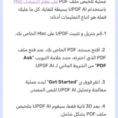
عملية تلخيص ملف PDF
على نظام التشغيل Mac
باستخدام UPDF AI بسيطة للغاية. كل ما عليك
فعله هو اتباع التعليمات أدناه:
1. قم بتنزيل و تثبيت UPDF على Mac الخاص بك.
2. افتح مستند PDF الخاص بك. عند فتح ملف
PDF الذي اخترته، حدد علامة التبويب "
Ask
PDF
" من الشريط الجانبي لـ UPDF AI.
3. انقر فوق زر "
Get Started
" لبدء عملية
معالجة وتحليل UPDF AI للنص المصدر.
4. بعد 30 ثانية فقط، سيقوم UPDF AI بتلخيص
ملف PDF بشكل شامل.