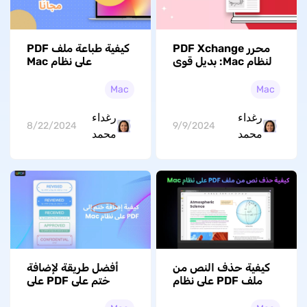
محرر PDF Xchange
كيفية طباعة ملف PDF
لنظام Mac: بديل قوي
على نظام Mac
ودليل التحرير والتحرير
باستخدام طريقتين
مجانيتين
Mac
Mac
رغداء
رغداء
8/22/2024
9/9/2024
محمد
محمد
كيفية حذف النص من
أفضل طريقة لإضافة
ملف PDF على نظام
ختم على PDF على
ماك دليل خطوة بخطوة
Mac [دليل 2026]