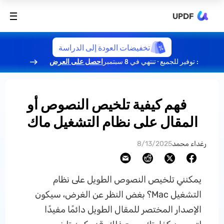
UPDF
تخفيضات العودة إلى الدراسة
: توفير للجميع · تنتهي في 8 سبتمبر
احصل على العرض
فهم كيفية تلخيص النصوص أو
المقال على نظام التشغيل ماك
رغداء محمد
8/13/2025
يمكنني تلخيص النصوص الطويل على نظام
التشغيل Mac؟ بغض النظر عن الغرض، سيكون
الإصدار المختصر للمقال الطويل دائمًا مفيدًا