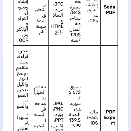
طة
إنشاء
، ماك،
JPG،
ل
Soda
مميزة
وتحوي
أندروي
ملء
للتطبي
PDF
$84/
ل،
د،
النماذ
ق
سنةخ
التوقي
وiOS
ج،
لمدة
طة
ع
HTML
سبعة
أعمال
الإلكتر
، إلخ
أيام
$120
وني،
/سنة
OCR
محرر،
قراءة،
بحث
متقدم
، وضع
النهار
والليل
سنوي
معظم
، تحرير
$6.67
الخيارا
النصو
/
ت
ص
شهرم
JPG،
متاحة
والصو
دى
PNG،
في
PDF
ماك،
ر
الحياة
وورد،
النسخ
Expe
iPad،
بسهول
$139.
PPT،
ة
rt
iOS
ة،
99خ
إكسل،
التجريب
تعليق،