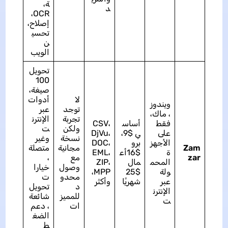
ة،
د
OCR،
إصلاح،
تحسي
ن
الويب
تحويل
100
صيغة،
لا
أدوات
ويندوز
توجد
عبر
، ماك،
تجربة
الإنترن
فقط
أساس
CSV،
ولكن
ت
على
ي $9،
DjVu،
نسخة
وغير
الأجهز
برو
DOC،
Zam
مجانية
متصلة
ة
$16أع
EML،
zar
مع
،
المحم
مال
ZIP،
وصول
خيارا
ولة
$25
MPP،
محدو
ت
عبر
شهريًا
وأكثر
د
تحويل
الإنترن
للمميز
شائعة
ت
ات
، دعم
الضغ
ط