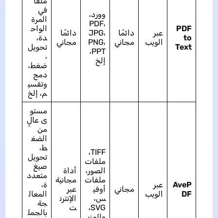
ملفًا
في
وورد،
المرة
PDF،
PDF
الواح
عبر
دائمًا
JPG،
دائمًا
to
دة،
الويب
مجاني
PNG،
مجاني
Text
تحويل
PPT،
،
إلخ
ضغط،
دمج
وتقسي
م، إلخ
مستو
ى عالٍ
من
الضغ
ط،
TIFF،
تحويل
ملفات
صيغ
الصور،
أداة
متعدد
ملفات
مجانية
AveP
عبر
ة،
مجاني
أوفي
عبر
DF
الويب
المعال
س،
الإنترن
جة
SVG،
ت
بالجمل
والمزي