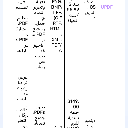
، ماك،
PNG،
تعبئة
قص،
سنة$
UPDF
iOS،
BMP،
وتحرير
تقسيم
55.99
أندروي
TIFF،
النماذ
،
/مدى
د
GIF)،
ج؛
تنظيم
الحياة
RTF،
حماية
PDF،
HTML
وتوقيع
مشارك
،
PDF ع
ة
XML،
بر
PDF ع
PDF/
الأجهز
بر
A
ة؛
الرابط
تخصي
ص
ونشر
عرض،
قراءة
وطباع
ة؛
التعاو
$149.
ن
00
تحرير
والمش
خطة
PDFs،
اركة؛
سنوية
جميع
ويندوز
التعلي
للبرو+
تعديلا
، ماك،
وورد،
ق،