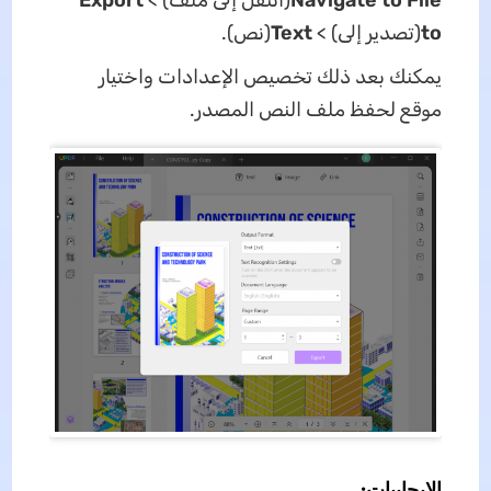
Navigate to File
(انتقل إلى ملف) >
Export
to
(تصدير إلى) >
Text
(نص).
يمكنك بعد ذلك تخصيص الإعدادات واختيار
موقع لحفظ ملف النص المصدر.
الإيجابيات: