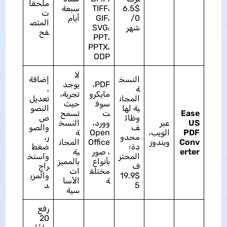
ملحقا
$6.5
TIFF،
سبعة
ت
0/
GIF،
أيام
المتص
شهر
SVG،
فح
PPT،
PPTX،
ODP
لا
النسخ
إضافة
PDF،
يوجد
ة
،
مايكرو
تجربة،
المجان
تعديل
سوف
حيث
ية لها
النصو
Ease
ت
تسمح
وظائ
ص
US
عبر
وورد،
النسخ
ف
والصو
PDF
الويب،
Open
ة
محدو
ر،
Conv
ويندوز
Office
المجان
دة؛
ضغط
erter
، صور
ية
المحتر
واستخ
بأنواع
بالمميز
ف
راج
مختلف
ات
$19.9
والمزي
ة
الأسا
5
د
سية
رفع
20