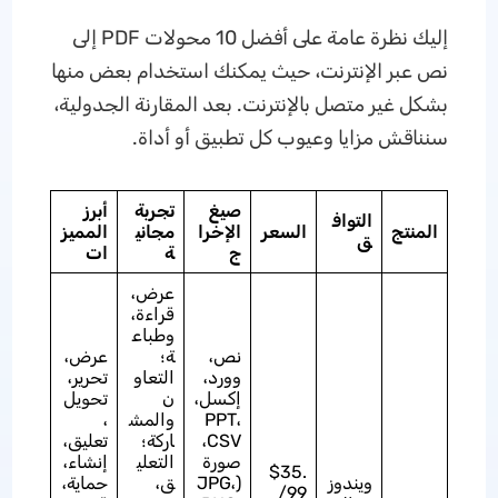
إليك نظرة عامة على أفضل 10 محولات PDF إلى
نص عبر الإنترنت، حيث يمكنك استخدام بعض منها
بشكل غير متصل بالإنترنت. بعد المقارنة الجدولية،
سنناقش مزايا وعيوب كل تطبيق أو أداة.
صيغ
تجربة
أبرز
التواف
المنتج
السعر
الإخرا
مجاني
المميز
ق
ج
ة
ات
عرض،
قراءة،
وطباع
نص،
ة؛
عرض،
وورد،
التعاو
تحرير،
إكسل،
ن
تحويل
PPT،
والمش
،
CSV،
اركة؛
تعليق،
صورة
التعلي
إنشاء،
$35.
ويندوز
(JPG،
ق،
حماية،
99/