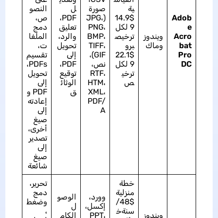
ية
صورة
ل
النصو
Adob
$14.9
(JPG،
PDF،
ص،
e
9 لكل
PNG،
تعليق
دمج
Acro
ويندوز
ترخيص
BMP،
والرد،
الملفا
bat
وماك
برو
TIFF،
تحويل
ت،
Pro
$22.1
GIF)،
إلى
تقسيم
DC
9 لكل
نص،
PDF،
PDFs،
ترخي
RTF،
توقيع
تحويل
ص
HTM،
الوثائ
إلى
XML،
ق
PDF و
PDF/
إعادته
A
إلى
صيغ
أخرى،
تصدير
إلى
صيغ
شائعة
خطة
تحرير،
منزلية
دمج
وورد،
الوصو
$48/
وضغط
إكسل،
ل
سنةخ
،
ويندوز
PPT،
الكام