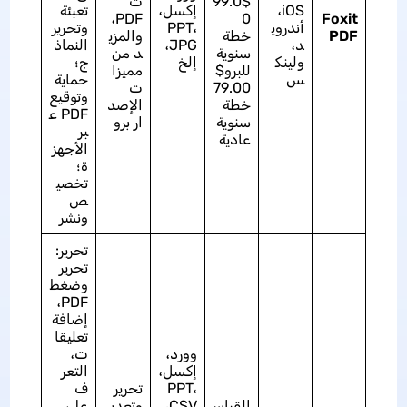
$99.0
ت
iOS،
إكسل،
تعبئة
PDF،
0
Foxit
أندروي
PPT،
وتحرير
PDF
خطة
والمزي
د،
JPG،
النماذ
سنوية
د من
ولينك
إلخ
ج؛
للبرو$
مميزا
س
حماية
79.00
ت
وتوقيع
خطة
الإصد
PDF ع
سنوية
ار برو
بر
عادية
الأجهز
ة؛
تخصي
ص
ونشر
تحرير:
تحرير
وضغط
PDF،
إضافة
تعليقا
وورد،
ت،
إكسل،
التعر
PPT،
تحرير
ف
القياس
CSV،
وتعدي
على