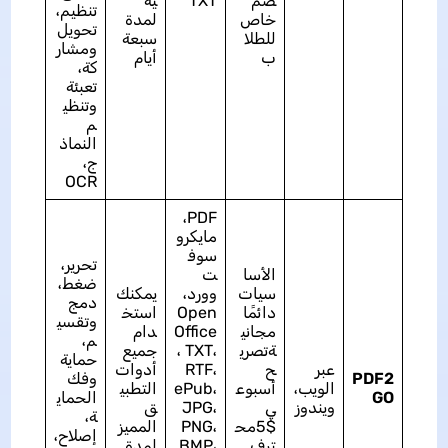
صم
TXT
ية
تنظيم،
خاص
لمدة
تحويل
للطلا
سبعة
ومشار
ب
أيام
كة،
تعبئة
وتنظي
م
النماذ
ج،
OCR
PDF،
مايكرو
سوف
تحرير،
الأسا
ت
ضغط،
سيات
وورد،
يمكنك
دمج
دائمًا
Open
استخ
وتقسي
مجاني
Office
دام
م،
ةتصري
، TXT،
جميع
حماية
عبر
ح
RTF،
أدوات
PDF2
وفك
الويب،
أسبوع
ePub،
التطبي
GO
الحماي
ويندوز
ي
JPG،
ق
ة،
$5مح
PNG،
المميز
إصلاح،
ترف
BMP،
لمدة