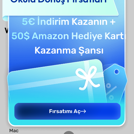
[Nihai Kılavuz]
5€ İndirim
Kazanın +
Word için İpuçları
50$ Amazon Hediye Kartı
Kazanma Şansı
PDF'yi Yorumla
PDF Dönüştür
PDF Düzenle
ChatGPT
Fırsatımı Aç
Bilgi
Mac