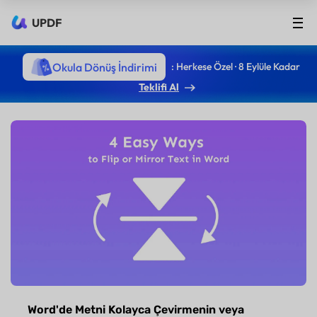
UPDF
Okula Dönüş İndirimi
: Herkese Özel · 8 Eylüle Kadar
Teklifi Al
Word'de Metni Kolayca Çevirmenin veya