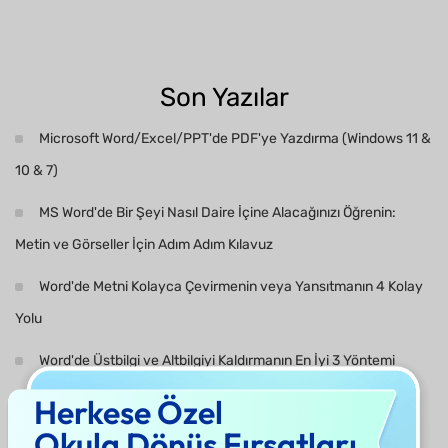
Son Yazılar
Microsoft Word/Excel/PPT'de PDF'ye Yazdırma (Windows 11 &
10 & 7)
MS Word'de Bir Şeyi Nasıl Daire İçine Alacağınızı Öğrenin:
Metin ve Görseller İçin Adım Adım Kılavuz
Word'de Metni Kolayca Çevirmenin veya Yansıtmanın 4 Kolay
Yolu
Word'de Üstbilgi ve Altbilgiyi Kaldırmanın En İyi 3 Yöntemi
Herkese Özel
Word Belgelerini Bu 5 Yöntemle Birleştirmek
Okula Dönüş Fırsatları
Çok Sayfalı Bir Word Belgesini Nasıl Ayırırsınız/Bölürsünüz