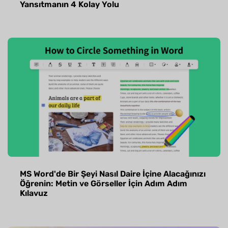
Yansıtmanın 4 Kolay Yolu
MS Word'de Bir Şeyi Nasıl Daire İçine Alacağınızı
Öğrenin: Metin ve Görseller İçin Adım Adım
Kılavuz