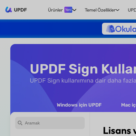
UPDF
Ürünler
Temel Özellikler
UPD
Yeni
Okula
UPDF Sign Kullan
UPDF Sign kullanımına dair daha fazla 
Windows için UPDF
Mac i
Lisans 