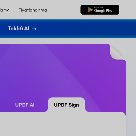
lar
Fiyatlandırma
Ücretsiz İndirme
r
Teklifi Al
UPDF AI
UPDF Sign