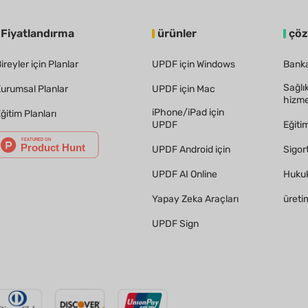
Fiyatlandırma
ürünler
çö
ireyler için Planlar
UPDF için Windows
Banka
Sağlı
urumsal Planlar
UPDF için Mac
hizme
iPhone/iPad için
ğitim Planları
UPDF
Eğiti
UPDF Android için
Sigor
UPDF AI Online
Hukuk
Yapay Zeka Araçları
üreti
UPDF Sign