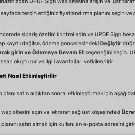
cihazınızdan UPDF Sign web sitesine erişin ve üst taraf
 sayfada tercih ettiğiniz fiyatlandırma planını seçin ve 
ncerede sipariş özetini kontrol edin ve UPDF Sign hesa
ap kayıtlı değilse, ödeme penceresindeki
Değiştir
düğm
arak girin ve
Ödemeye Devam Et
seçeneğini seçin. U
hesap oluşturur ve ilgili avantajları yetkilendirir.
ti Nasıl Etkinleştirilir
 planı satın aldıktan sonra, etkinleştirmek için aşağıdaki
web sitesini açın ve ekranın sağ üst köşesindeki
Ücre
lanını satın almak için kullanılan e-posta adresini gir