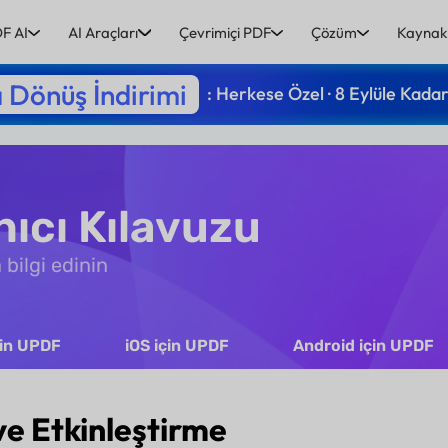
F AI
AI Araçları
Çevrimiçi PDF
Çözüm
Kaynak
 Dönüş İndirimi
: Herkese Özel · 8 Eylüle Kada
ıcı Kılavuzu
bilgi edinin
çin UPDF
iOS için UPDF
Android için UPDF
ve Etkinleştirme