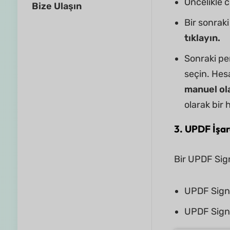
Öncelikle 
Bize Ulaşın
Bir sonraki
tıklayın.
Sonraki pe
seçin. Hes
manuel ol
olarak bir 
3.
UPDF İşare
Bir UPDF Sign
UPDF Sign 
UPDF Sign p