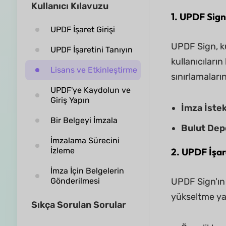
Kullanıcı Kılavuzu
1. UPDF Sign
UPDF İşaret Girişi
UPDF Sign, ku
UPDF İşaretini Tanıyın
kullanıcıların
Lisans ve Etkinleştirme
sınırlamalar
UPDF'ye Kaydolun ve
Giriş Yapın
İmza İstek
Bir Belgeyi İmzala
Bulut Dep
İmzalama Sürecini
İzleme
2.
UPDF İşare
İmza İçin Belgelerin
Gönderilmesi
UPDF Sign'ın 
yükseltme ya
Sıkça Sorulan Sorular