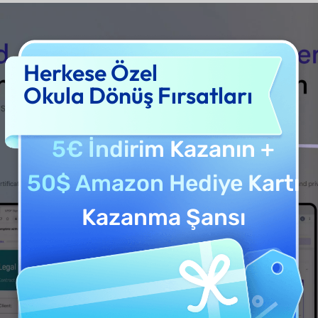
Herkese Özel
Okula Dönüş Fırsatları
5€ İndirim
Kazanın +
50$ Amazon Hediye Kartı
Kazanma Şansı