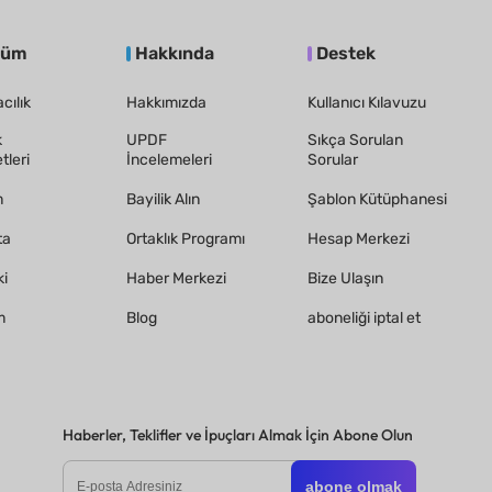
züm
Hakkında
Destek
cılık
Hakkımızda
Kullanıcı Kılavuzu
k
UPDF
Sıkça Sorulan
tleri
İncelemeleri
Sorular
m
Bayilik Alın
Şablon Kütüphanesi
ta
Ortaklık Programı
Hesap Merkezi
i
Haber Merkezi
Bize Ulaşın
m
Blog
aboneliği iptal et
Haberler, Teklifler ve İpuçları Almak İçin Abone Olun
abone olmak