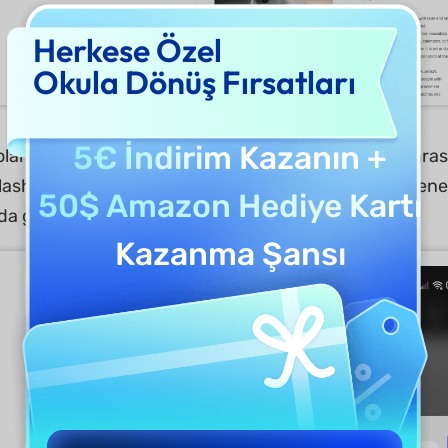
Herkese Özel
Okula Dönüş Fırsatları
5€ İndirim
Kazanın +
 olarak dosya boyutu değişen birden fazla seçenek aras
lash, Hızlı, Normal ve Yavaş bulunur. Ayrıca, her seçen
50$ Amazon Hediye Kartı
a görebilirsiniz.
Kazanma Şansı