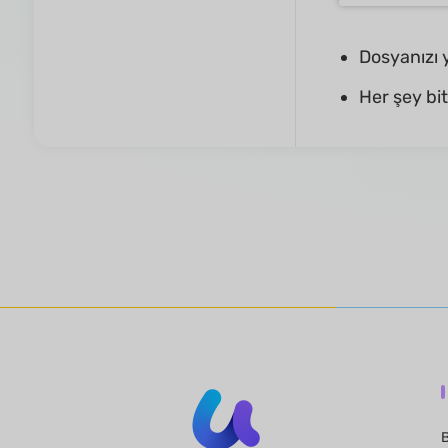
Dosyanızı 
Her şey bi
B