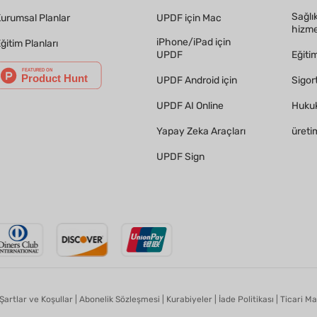
Sağlı
urumsal Planlar
UPDF için Mac
hizme
iPhone/iPad için
ğitim Planları
UPDF
Eğiti
UPDF Android için
Sigor
UPDF AI Online
Hukuk
Yapay Zeka Araçları
üreti
UPDF Sign
Şartlar ve Koşullar
|
Abonelik Sözleşmesi
|
Kurabiyeler
|
İade Politikası
|
Ticari Ma