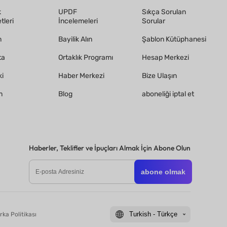
k
UPDF
Sıkça Sorulan
tleri
İncelemeleri
Sorular
m
Bayilik Alın
Şablon Kütüphanesi
ta
Ortaklık Programı
Hesap Merkezi
i
Haber Merkezi
Bize Ulaşın
m
Blog
aboneliği iptal et
Haberler, Teklifler ve İpuçları Almak İçin Abone Olun
abone olmak
Turkish - Türkçe
rka Politikası