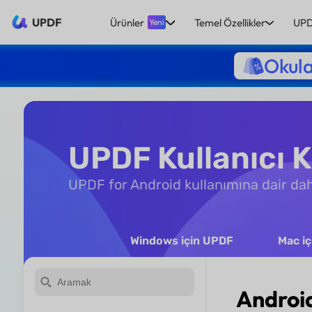
UPDF
Ürünler
Temel Özellikler
UPD
Yeni
Okula
UPDF Kullanıcı 
UPDF for Android kullanımına dair daha
Windows için UPDF
Mac i
Androi