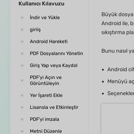
Kullanıcı Kılavuzu
Büyük dosya 
İndir ve Yükle
Android ile, 
giriiş
sıkıştırma p
Android Hareketi
Bunu nasıl ya
PDF Dosyalarını Yönetin
Giriş Yap veya Kaydol
Android ci
PDF'yi Açın ve
Menüyü açm
Görüntüleyin
Seçenekle
Yer İşareti Ekle
Lisansla ve Etkinleştir
PDF'yi imzala
Metni Düzenle