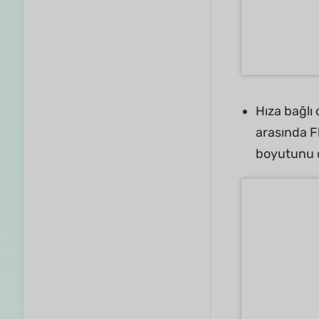
Hıza bağlı
arasında F
boyutunu d