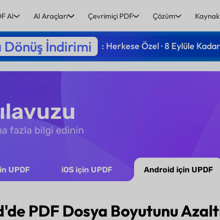
F AI
AI Araçları
Çevrimiçi PDF
Çözüm
Kaynak
 Dönüş İndirimi
: Herkese Özel · 8 Eylüle Kada
Kılavuzu
 fazla bilgi edinin
çin UPDF
iOS için UPDF
Android için UPDF
d'de PDF Dosya Boyutunu Azalt