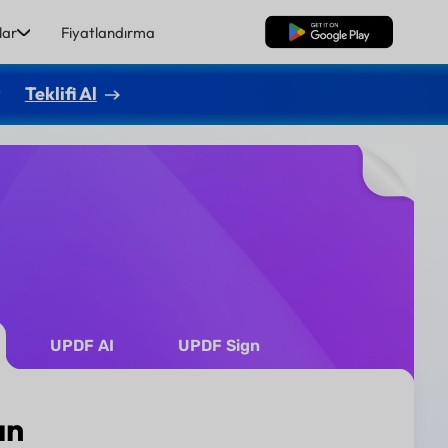
lar
Fiyatlandırma
Ücretsiz İndirme
r
Teklifi Al
UPDF AI
UPDF Sign
ın