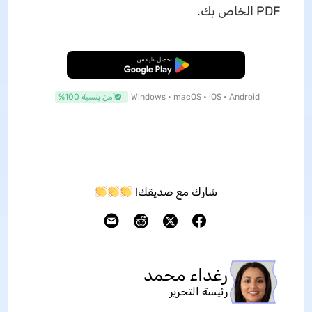
PDF الخاص بك.
تنزيل مجاني
Windows • macOS • iOS • Android
آمن بنسبة 100%
شارك مع صديقك!
رغداء محمد
رئيسة التحرير