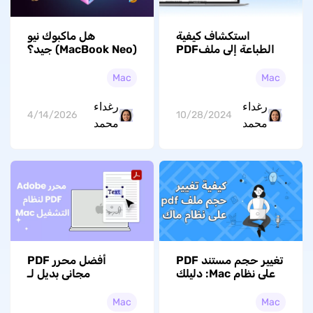
استكشاف كيفية
هل ماكبوك نيو
الطباعة إلى ملفPDF
(MacBook Neo) جيد؟
على نظام ماك
مراجعة شاملة
للاستخدام اليومي
Mac
Mac
ومعالجة المستندات
رغداء
رغداء
4/14/2026
10/28/2024
محمد
محمد
تغيير حجم مستند PDF
أفضل محرر PDF
على نظام Mac: دليلك
مجاني بديل لـ
لتغيير الحجم
Acrobat PDF Mac
في عام 2026 (متوافق
Mac
Mac