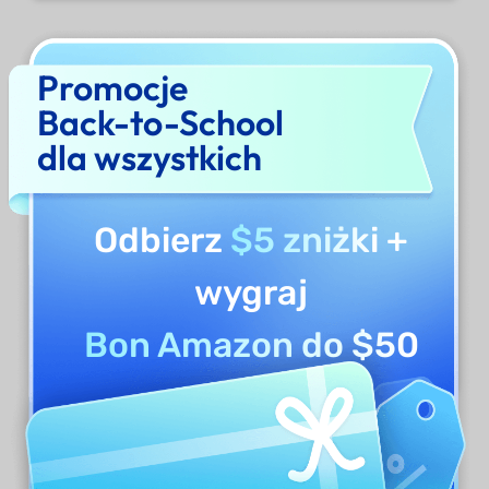
Wpisz słowo, które chcesz znaleźć.
Promocje
Back-to-School
dla wszystkich
Odbierz
$5 zniżki
+
wygraj
Bon Amazon do $50
Na koniec naciśnij przycisk
Enter
. To
wszystko.