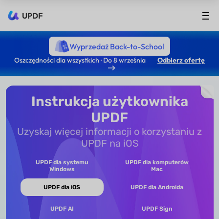
UPDF
Wyprzedaż Back-to-School
Oszczędności dla wszystkich · Do 8 września
Odbierz ofertę
Instrukcja użytkownika
UPDF
Uzyskaj więcej informacji o korzystaniu z
UPDF na iOS
UPDF dla systemu
UPDF dla komputerów
Windows
Mac
UPDF dla iOS
UPDF dla Androida
UPDF AI
UPDF Sign