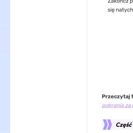
Zakończ pr
się natyc
Przeczytaj 
pobrania za
Część 