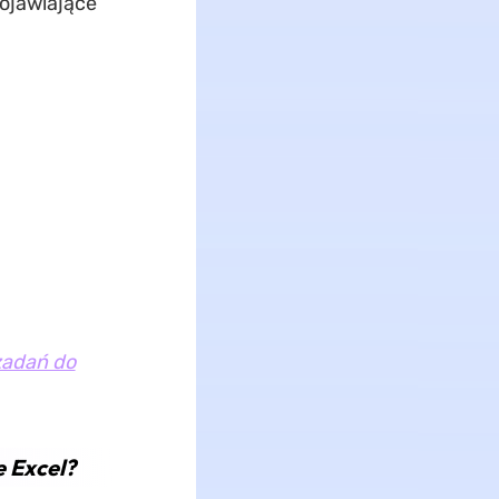
pojawiające
zadań do
e Excel?