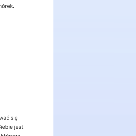
mórek.
wać się
ebie jest