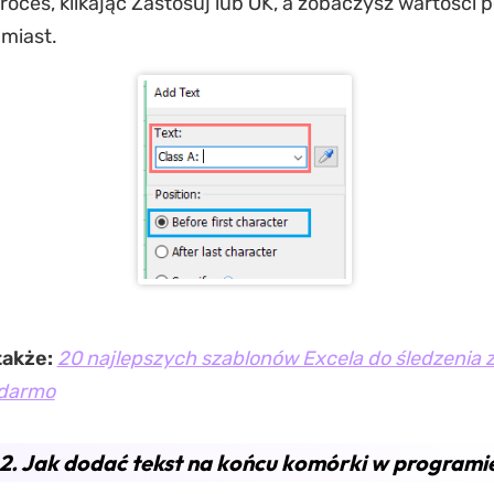
oces, klikając Zastosuj lub OK, a zobaczysz wartości 
hmiast.
także:
20 najlepszych szablonów Excela do śledzenia 
 darmo
2. Jak dodać tekst na końcu komórki w programi