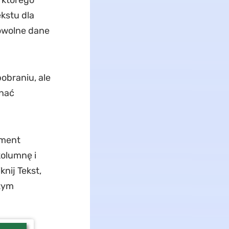
 którego
kstu dla
owolne dane
obraniu, ale
onać
ument
kolumnę i
knij Tekst,
 tym