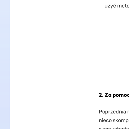
użyć meto
2. Za pomoc
Poprzednia m
nieco skompl