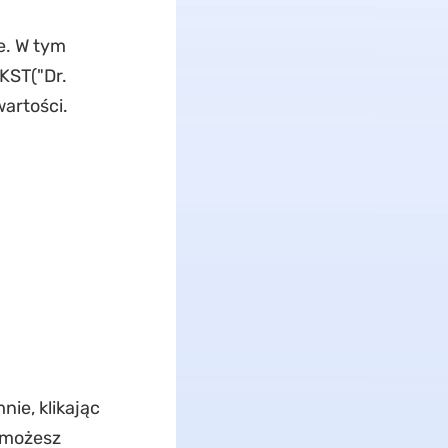
e. W tym
KST("Dr.
wartości.
ie, klikając
 możesz