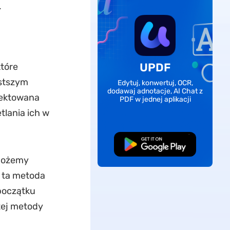
.
UPDF
tóre
ostszym
Edytuj, konwertuj, OCR,
dodawaj adnotacje, AI Chat z
jektowana
PDF w jednej aplikacji
tlania ich w
Pobierz za darmo
 możemy
 ta metoda
początku
tej metody