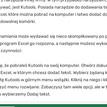
 z narzędzia innej firmy. W tym przypadku narzędziem,
wać, jest Kutools. Posiada narzędzie do dodawania te
cel, które można pobrać na komputer i łatwo dodać d
 dowolnej komórki.
hamiania może wydawać się nieco skomplikowany po p
 program Excel go rozpozna, a następnie możesz wyk
 czynności:
ię, że pobrałeś Kutools na swój komputer. Otwórz dok
Excel, w którym chcesz dodać tekst. Wybierz żądaną 
tę Kutools w górnym menu wstążki. Kliknij na niego i kli
zyć menu rozwijane. Zobaczysz tam wiele opcji, ale w
 wybierzemy Dodaj tekst.