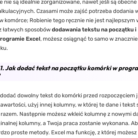
 nie są idealnie zorganizowane, nawet jeśli są obecne
lkulacyjnych. Czasami może zajść potrzeba dodania w
u w komórce; Robienie tego ręcznie nie jest najlepszy
 z łatwych sposobów
dodawania tekstu na początku i
rogramie Excel
, możesz osiągnąć to samo w znaczni
łku.
1. Jak dodać tekst na początku komórki w progr
 dodać dowolny tekst do komórki przed rozpoczęciem j
awartości, użyj innej kolumny, w której te dane i tekst 
 razem. Następnie możesz wkleić kolumnę z nowymi d
inalnej kolumny, a Twoja praca zostanie wykonana. Aby
ardzo proste metody. Excel ma funkcję, z której możesz