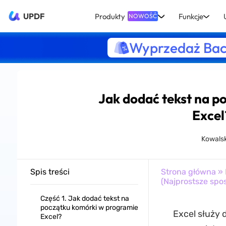
UPDF
Produkty
Funkcje
NOWOŚĆ
Wyprzedaż Bac
Jak dodać tekst na p
Excel
Kowalsk
Spis treści
Strona główna
»
(Najprostsze spo
Część 1. Jak dodać tekst na
początku komórki w programie
Excel służy 
Excel?