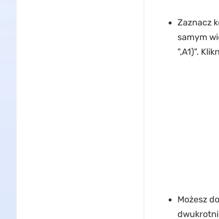
Zaznacz ko
samym wie
",A1)". Kl
Możesz do
dwukrotni