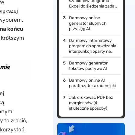
szablonów programu
 w
Excel do śledzenia zadań
iększej
do bezpłatnego pobrania
Darmowy online
m wyborem.
generator ślubnych
 na końcu
przysięg AI
e krótszym
Darmowy internetowy
program do sprawdzania
interpunkcji oparty na
sztucznej inteligencji
Darmowy generator
amie
tekstów podrywu AI
Darmowy online AI
parafrazator akademicki
ej
Jak drukować PDF bez
są
marginesów (4
skuteczne sposoby)
anymi
 to zrobić,
 korzystać,