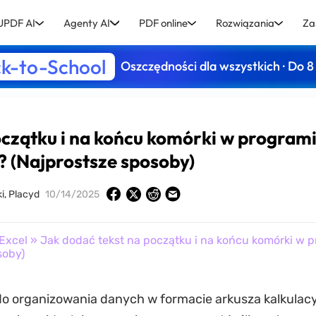
UPDF AI
Agenty AI
PDF online
Rozwiązania
Za
k-to-School
Oszczędności dla wszystkich · Do 8
oczątku i na końcu komórki w program
? (Najprostsze sposoby)
i, Placyd
10/14/2025
Excel
» Jak dodać tekst na początku i na końcu komórki w 
soby)
do organizowania danych w formacie arkusza kalkulacy