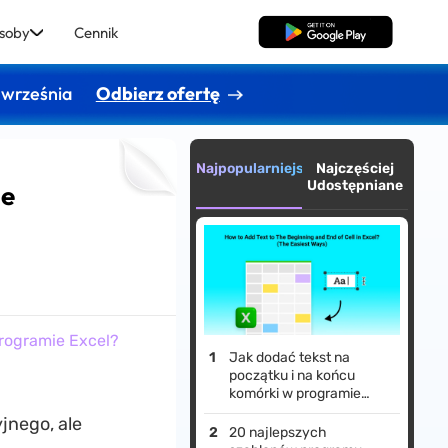
soby
Cennik
Pobierz za darmo
 września
Odbierz ofertę
Najpopularniejsze
Najczęściej
Udostępniane
ie
programie Excel?
Jak dodać tekst na
początku i na końcu
komórki w programie
Excel? (Najprostsze
jnego, ale
sposoby)
20 najlepszych