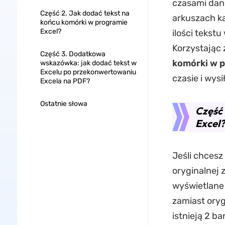
czasami dane
Część 2. Jak dodać tekst na
arkuszach ka
końcu komórki w programie
Excel?
ilości tekst
Korzystając
Część 3. Dodatkowa
komórki w p
wskazówka: jak dodać tekst w
Excelu po przekonwertowaniu
czasie i wysi
Excela na PDF?
Ostatnie słowa
Część 
Excel?
Jeśli chcesz
oryginalnej z
wyświetlane
zamiast oryg
istnieją 2 b