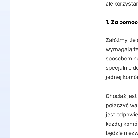
ale korzysta
1. Za pomoc
Załóżmy, że 
wymagają te
sposobem na 
specjalnie d
jednej komó
Chociaż jes
połączyć war
jest odpowi
każdej komór
będzie niezw