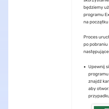
skorzystanie
będziemy uży
programu Ex
na początku
Proces uruc
po pobraniu
następujące
Upewnij s
programu 
znajdź kar
aby otwor
przypadku