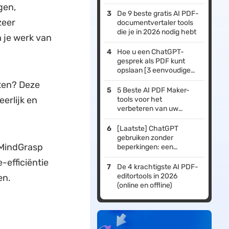
met foto's)
gen,
De 9 beste gratis AI PDF-
zeer
documentvertaler tools
die je in 2026 nodig hebt
 je werk van
Hoe u een ChatGPT-
gesprek als PDF kunt
opslaan [3 eenvoudige
methoden uitgelegd]
ten? Deze
5 Beste AI PDF Maker-
eerlijk en
tools voor het
verbeteren van uw
productiviteit
[Laatste] ChatGPT
gebruiken zonder
 MindGrasp
beperkingen: een
complete gids met
-efficiëntie
voorbeelden
De 4 krachtigste AI PDF-
editortools in 2026
en.
(online en offline)