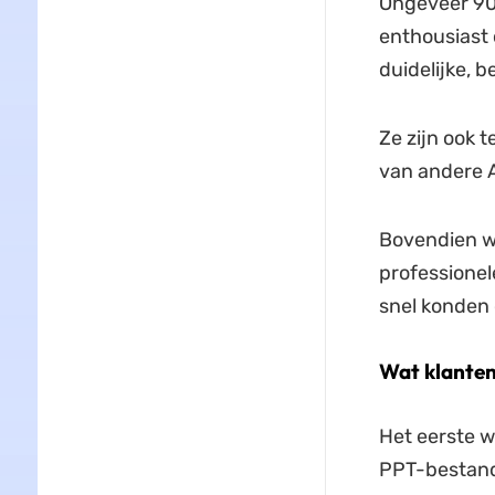
Ongeveer 90%
enthousiast o
duidelijke, 
Ze zijn ook t
van andere A
Bovendien w
professionel
snel konden 
Wat klanten 
Het eerste w
PPT-bestande