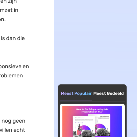
en zijn
omzet in
en.
 is dan die
ponsieve en
problemen
Meest Populair
Meest Gedeeld
t nog geen
illen echt