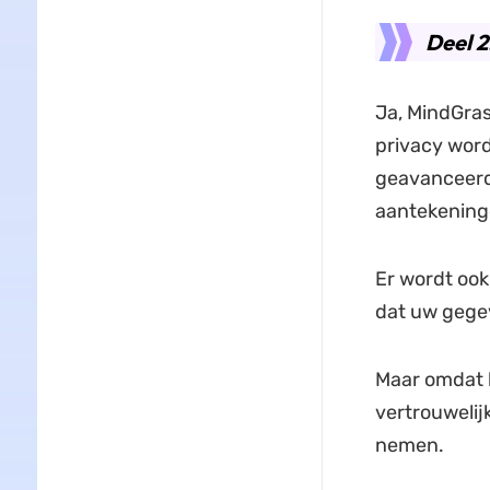
Deel 2
Ja, MindGrasp
privacy word
geavanceerd
aantekeninge
Er wordt ook
dat uw gegeve
Maar omdat h
vertrouwelij
nemen.