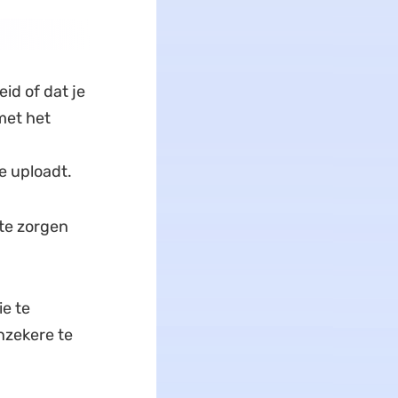
eid of dat je
met het
e uploadt.
te zorgen
ie te
nzekere te