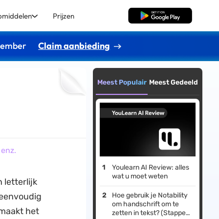
pmiddelen
Prijzen
Gratis Download
ptember
Claim aanbieding
Meest Populair
Meest Gedeeld
 enz.
Youlearn AI Review: alles
wat u moet weten
letterlijk
e eenvoudig
Hoe gebruik je Notability
om handschrift om te
 maakt het
zetten in tekst? (Stappen