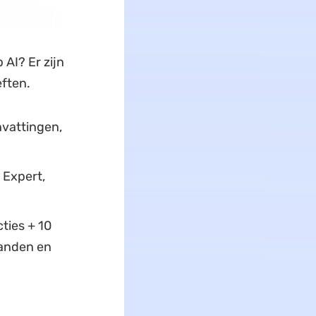
 AI? Er zijn
ften.
nvattingen,
 Expert,
ties + 10
anden en