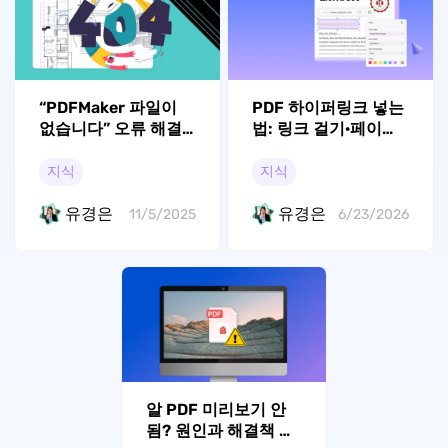
“PDFMaker 파일이
PDF 하이퍼링크 넣는
없습니다” 오류 해결
법: 링크 걸기·페이지
방안
링크까지
지식
지식
유경은
유경은
11/5/2025
6/23/2026
알 PDF 미리보기 안
됨? 원인과 해결책 총