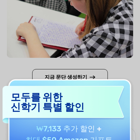
지금 문단 생성하기
모두를 위한
왜 UPDF AI 문단 생성기를 사용
신학기 특별 할인
해야 할까요?
₩7,133 추가 할인
+
최대 $50 Amazon 기프트
요구에 맞춘 맞춤형 입력 설정