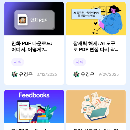
만화 PDF 다운로드:
잠재력 해제: AI 도구
어디서, 어떻게?
로 PDF 편집 다시 작
(100% 활용 가능한 방
성하는 방법
법)
지식
지식
유경은
유경은
3/12/2026
9/29/2025