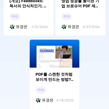
[개요] Feedbooks:
영업 성공률 높이는 기
독서의 안식처인가, 새
업 브로슈어 PDF 제작
로운 변화인가
의 모든 것
지식
지식
유경은
유경은
1/12/2026
4/27/2026
PDF를 스캔한 것처럼
보이게 만드는 방법?
(3가지 무료 온라인 방
법)
지식
유경은
4/18/2025