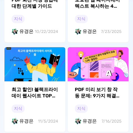
대한 단계별 가이드
텍스트 복사하는 4가
지 방법
지식
지식
유경은
유경은
10/22/2024
7/23/2025
최고 할인! 블랙프라이
PDF 미리 보기 창 작
데이 웹사이트 TOP
동 문제: 9가지 해결
10
방법
지식
지식
유경은
유경은
11/5/2024
7/16/2025