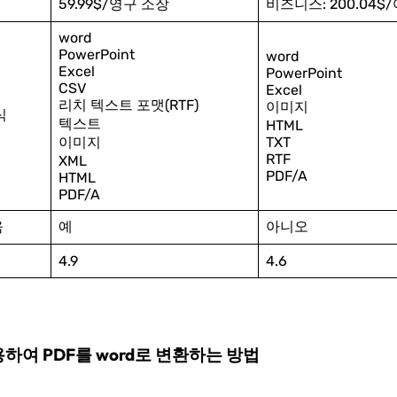
59.99$/영구 소장
비즈니스: 200.04$
word
PowerPoint
word
Excel
PowerPoint
CSV
Excel
리치 텍스트 포맷(RTF)
이미지
식
텍스트
HTML
이미지
TXT
RTF
XML
PDF/A
HTML
PDF/A
움
예
아니오
4.9
4.6
용하여 PDF를 word로 변환하는 방법