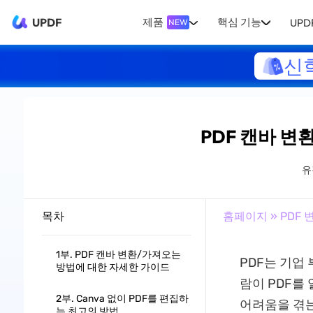
UPDF
제품
핵심 기능
UPDF
NEW
신
PDF 캔바 변
유
목차
홈페이지
»
PDF 
1부. PDF 캔바 변환/가져오는
PDF는 기업
방법에 대한 자세한 가이드
람이 PDF를
2부. Canva 없이 PDF를 편집하
어려움을 겪는
는 최고의 방법