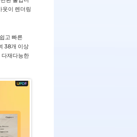
F 변환 툴입니
이아웃이 렌더링
쉽고 빠른
며 38개 이상
고 다재다능한