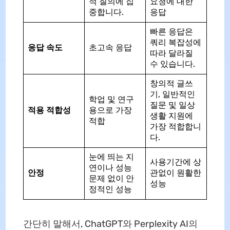
적 질의에 집
요청에 대한
중합니다.
응답
빠른 응답은
쿼리 복잡성에
응답 속도
초고속 응답
따라 달라질
수 있습니다.
창의적 글쓰
기, 일반적인
학업 및 연구
질문 및 일상
적용 적합성
용으로 가장
생활 지원에
적합
가장 적합합니
다.
눈에 띄는 지
사용기간에 상
연이나 성능
안정
관없이 원활한
문제 없이 안
성능
정적인 성능
간단히 말해서, ChatGPT와 Perplexity AI의