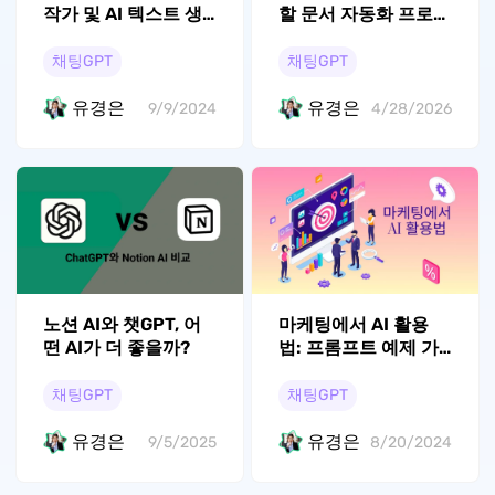
작가 및 AI 텍스트 생
할 문서 자동화 프로그
성기
램 TOP 5
채팅GPT
채팅GPT
유경은
유경은
9/9/2024
4/28/2026
노션 AI와 챗GPT, 어
마케팅에서 AI 활용
떤 AI가 더 좋을까?
법: 프롬프트 예제 가
이드
채팅GPT
채팅GPT
유경은
유경은
9/5/2025
8/20/2024