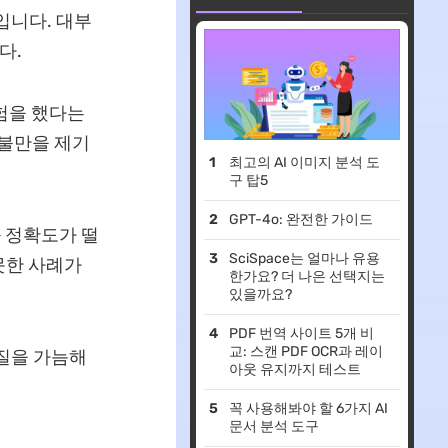
입니다. 대부
다.
험을 했다는
 불만을 제기
최고의 AI 이미지 분석 도
구 탑5
GPT-4o: 완전한 가이드
 정확도가 떨
SciSpace는 얼마나 유용
못한 사례가
한가요? 더 나은 선택지는
있을까요?
PDF 번역 사이트 5개 비
교: 스캔 PDF OCR과 레이
품질을 가늠해
아웃 유지까지 테스트
꼭 사용해봐야 할 6가지 AI
문서 분석 도구