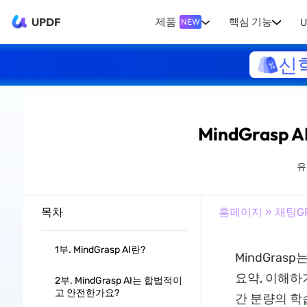
UPDF
제품
핵심 기능
U
NEW
신
MindGrasp
유
목차
홈페이지
»
채팅G
1부. MindGrasp AI란?
MindGras
요약, 이해하
2부. MindGrasp AI는 합법적이
고 안전한가요?
간 분량의 학