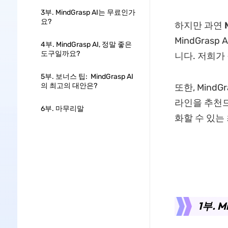
3부. MindGrasp AI는 무료인가
요?
하지만 과연
M
MindGra
4부. MindGrasp AI, 정말 좋은
도구일까요?
니다. 저희가
5부. 보너스 팁: MindGrasp AI
의 최고의 대안은?
또한, Mind
라인을 추천드
6부. 마무리말
화할 수 있는
1부. M