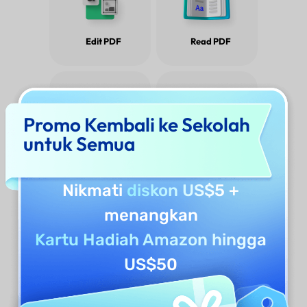
Edit PDF
Read PDF
Promo Kembali ke Sekolah
untuk Semua
Protect PDF
Convert PDF
Nikmati
diskon US$5
+
HOT
menangkan
Kartu Hadiah Amazon hingga
US$50
AI Assistant
Compress PDF