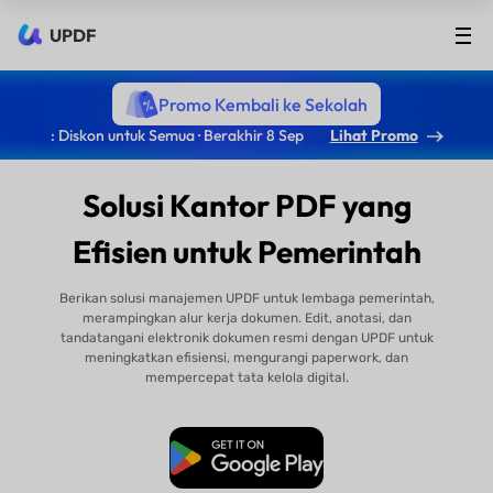
UPDF
Promo Kembali ke Sekolah
: Diskon untuk Semua · Berakhir 8 Sep
Lihat Promo
Solusi Kantor PDF yang
Efisien untuk Pemerintah
Berikan solusi manajemen UPDF untuk lembaga pemerintah,
merampingkan alur kerja dokumen. Edit, anotasi, dan
tandatangani elektronik dokumen resmi dengan UPDF untuk
meningkatkan efisiensi, mengurangi paperwork, dan
mempercepat tata kelola digital.
Unduh Gratis