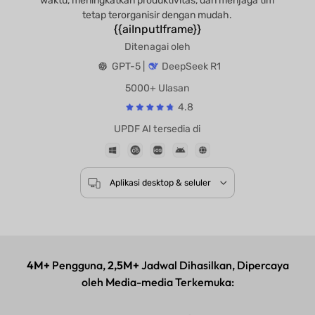
waktu, meningkatkan produktivitas, dan menjaga tim
tetap terorganisir dengan mudah.
{{aiInputIframe}}
Ditenagai oleh
GPT-5 |
DeepSeek R1
5000+ Ulasan
4.8
UPDF AI tersedia di
Aplikasi desktop & seluler
4M+
Pengguna,
2,5M+
Jadwal Dihasilkan, Dipercaya
oleh Media-media Terkemuka: