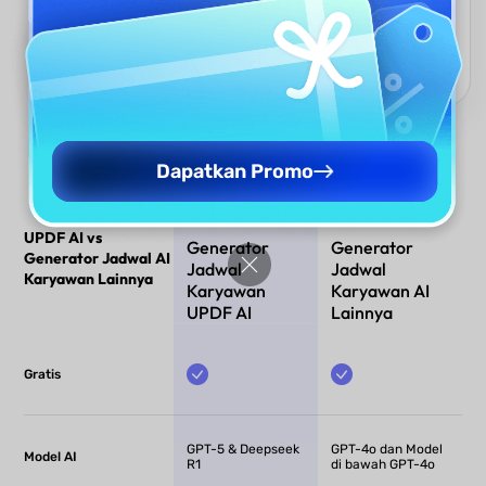
prioritas, atau tugas tak terduga. Karyawan tetap fleksibel
tanpa perencanaan ulang manual, mengurangi stres dan
memastikan pekerjaan kritis selalu diprioritaskan secara real-
time.
Dapatkan Promo
UPDF AI vs
Generator
Generator
Generator Jadwal AI
Jadwal
Jadwal
Karyawan Lainnya
Karyawan
Karyawan AI
UPDF AI
Lainnya
Gratis
GPT-5 & Deepseek
GPT-4o dan Model
Model AI
R1
di bawah GPT-4o