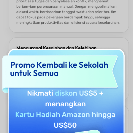
prioritisasi tugas dan penyelesaian konflik, menghemat
berjam-jam perencanaan manual. Dengan mengoptimalkan
alokasi waktu berdasarkan tenggat waktu dan prioritas, tim
dapat fokus pada pekerjaan berdampak tinggi, sehingga
meningkatkan produktivitas dan efisiensi secara keseluruhan.
Mengurangi Kesalahan dan Kelebihan
Pemesanan
Promo Kembali ke Sekolah
Penjadwalan manual sering kali menyebabkan tenggat waktu
terlewat atau pertemuan ganda. Generator Jadwal UPDF AI
untuk Semua
untuk Karyawan menghilangkan kesalahan manusia dengan
mengatur kalender secara cerdas, memastikan koordinasi
yang mulus antara tugas, rapat, dan proyek sambil
memastikan semua orang tetap on track.
Nikmati
diskon US$5
+
menangkan
Kartu Hadiah Amazon hingga
Menyesuaikan Beban Kerja yang Dinamis
US$50
Generator Jadwal UPDF AI untuk Karyawan menyesuaikan
secara dinamis terhadap perubahan mendadak, perubahan