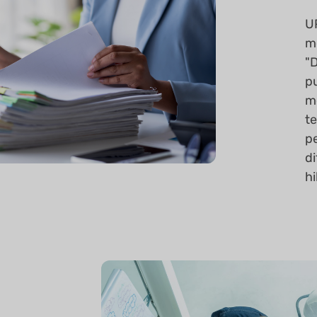
U
m
"
p
m
t
p
d
h