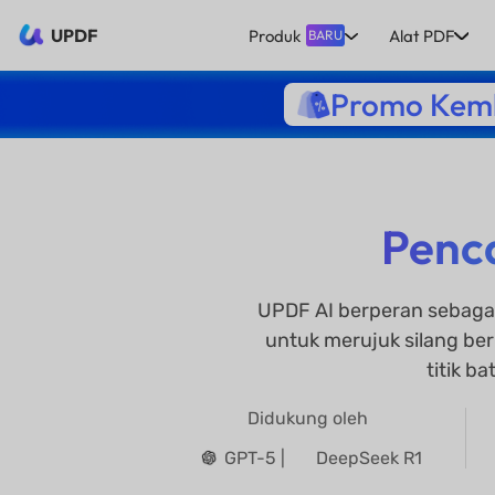
UPDF
Produk
Alat PDF
BARU
Promo Kemb
Penca
UPDF AI berperan sebaga
untuk merujuk silang ber
titik b
Didukung oleh
GPT-5 |
DeepSeek R1