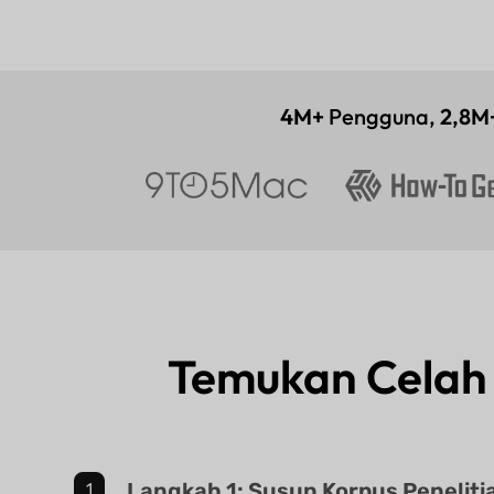
4M+
Pengguna,
2,8M
Temukan Celah 
Langkah 1: Susun Korpus Peneliti