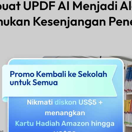
at UPDF AI Menjadi Ala
kan Kesenjangan Pene
Promo Kembali ke Sekolah
untuk Semua
Nikmati
diskon US$5
+
menangkan
Kartu Hadiah Amazon hingga
us