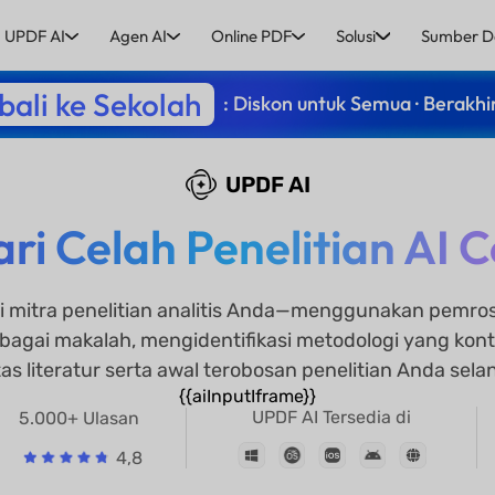
UPDF AI
Agen AI
Online PDF
Solusi
Sumber D
ali ke Sekolah
: Diskon untuk Semua · Berakhi
UPDF AI
ri Celah Penelitian AI 
i mitra penelitian analitis Anda—menggunakan pemr
bagai makalah, mengidentifikasi metodologi yang kon
atas literatur serta awal terobosan penelitian Anda sela
{{aiInputIframe}}
UPDF AI Tersedia di
5.000+ Ulasan
4,8