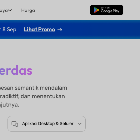
aya
Harga
Unduh Gratis
r 8 Sep
Lihat Promo
Cerdas
osesan semantik mendalam
tradiktif, dan menentukan
njutnya.
Aplikasi Desktop & Seluler