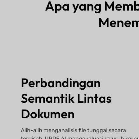
Apa yang Membu
Menemu
Perbandingan
Semantik Lintas
Dokumen
Alih-alih menganalisis file tunggal secara
terpisah, UPDF AI mengevaluasi seluruh korp