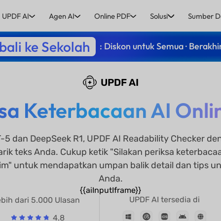
UPDF AI
Agen AI
Online PDF
Solusi
Sumber D
ali ke Sekolah
: Diskon untuk Semua · Berakhi
UPDF AI
sa Keterbacaan AI Onlin
T-5 dan DeepSeek R1, UPDF AI Readability Checker de
tarik teks Anda. Cukup ketik "Silakan periksa keterbaca
irim" untuk mendapatkan umpan balik detail dan tips u
Anda.
{{aiInputIframe}}
UPDF AI tersedia di
bih dari 5.000 Ulasan
4.8