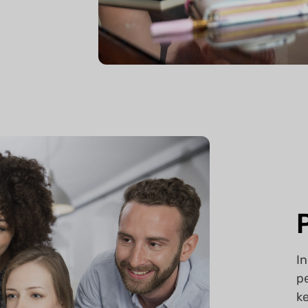
I
p
k