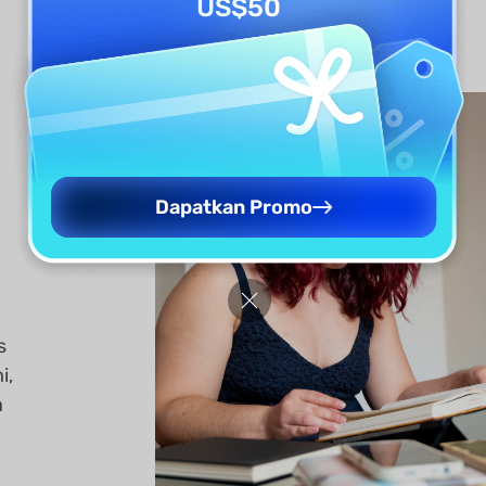
US$50
Dapatkan Promo
?
s
i,
a