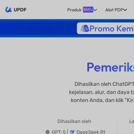
UPDF
Produk
Alat PDF
BARU
Promo Kemb
Pemerik
Dihasilkan oleh ChatGP
kejelasan, alur, dan daya 
konten Anda, dan klik "K
Dihasilkan oleh
Le
GPT-5 |
DeepSeek R1