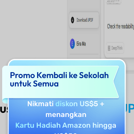
Promo Kembali ke Sekolah
untuk Semua
Nikmati
diskon US$5
+
rusnya Menggunakan
UP
menangkan
Checker?
Kartu Hadiah Amazon hingga