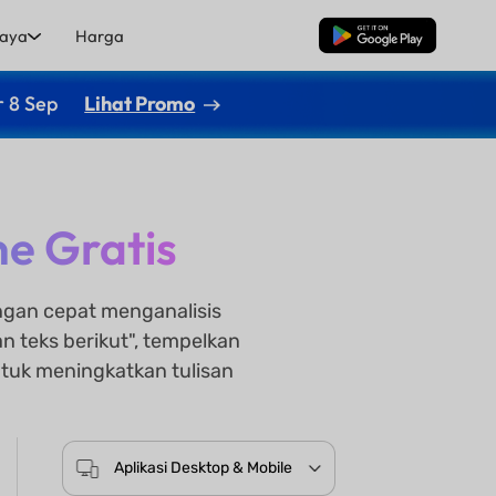
aya
Harga
Unduh Gratis
r 8 Sep
Lihat Promo
e Gratis
ngan cepat menganalisis
an teks berikut", tempelkan
ntuk meningkatkan tulisan
Aplikasi Desktop & Mobile