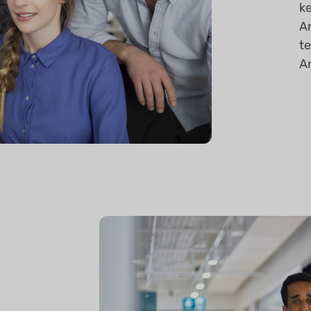
k
A
t
A