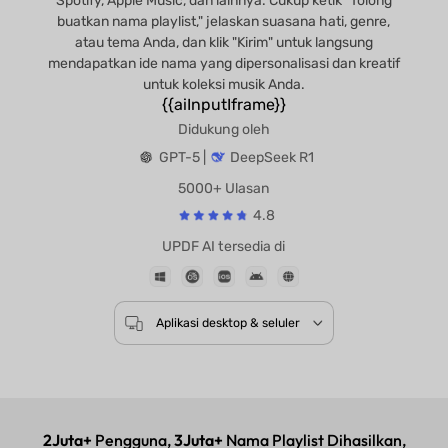
Spotify, Apple Music, dan lainnya. Cukup ketik "Tolong
buatkan nama playlist," jelaskan suasana hati, genre,
atau tema Anda, dan klik "Kirim" untuk langsung
mendapatkan ide nama yang dipersonalisasi dan kreatif
untuk koleksi musik Anda.
{{aiInputIframe}}
Didukung oleh
GPT-5 |
DeepSeek R1
5000+ Ulasan
4.8
UPDF AI tersedia di
Aplikasi desktop & seluler
2Juta+
Pengguna,
3Juta+
Nama Playlist Dihasilkan,