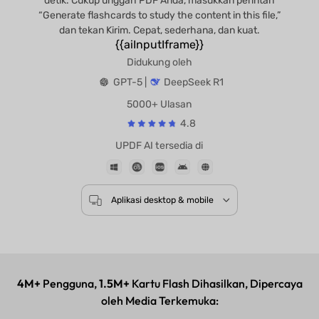
detik. Cukup unggah PDF Anda, masukkan perintah
“Generate flashcards to study the content in this file,”
dan tekan Kirim. Cepat, sederhana, dan kuat.
{{aiInputIframe}}
Didukung oleh
GPT-5 |
DeepSeek R1
5000+ Ulasan
4.8
UPDF AI tersedia di
Aplikasi desktop & mobile
4M+
Pengguna,
1.5M+
Kartu Flash Dihasilkan, Dipercaya
oleh Media Terkemuka: