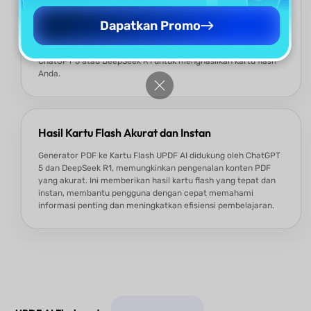
Gratis dan Tanpa Perlu Daftar
Dapatkan Promo
Anda dapat menggunakannya secara gratis—tanpa perlu
mendaftar—untuk 100 prompt pertama. Tidak ada
pembatasan fitur, dan Anda dapat memilih antara model
ChatGPT 5 atau DeepSeek R1 untuk menghasilkan kartu flash
Anda.
Hasil Kartu Flash Akurat dan Instan
Generator PDF ke Kartu Flash UPDF AI didukung oleh ChatGPT
5 dan DeepSeek R1, memungkinkan pengenalan konten PDF
yang akurat. Ini memberikan hasil kartu flash yang tepat dan
instan, membantu pengguna dengan cepat memahami
informasi penting dan meningkatkan efisiensi pembelajaran.