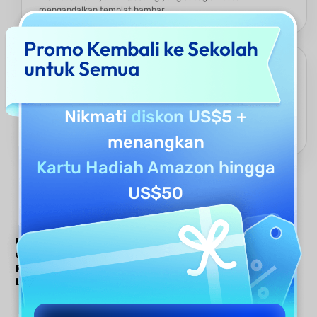
mengandalkan templat hambar.
Promo Kembali ke Sekolah
untuk Semua
Akurasi Lebih Tinggi & Sedikit Perlu diedit
Berkat model dan pelatihan yang lebih canggih, alat ini
mengurangi kesalahan tata bahasa/ejaan serta frasa yang
Nikmati
diskon US$5
+
canggung, sehingga pengguna menghabiskan lebih sedikit
waktu untuk perbaikan—tidak seperti AI berkualitas rendah.
menangkan
Kartu Hadiah Amazon hingga
US$50
UPDF AI vs
Generator
Generator
Generator Surat
Surat
Surat
Rekomendasi AI
Rekomendasi
Rekomendasi
Lainnya
UPDF AI
AI Lainnya