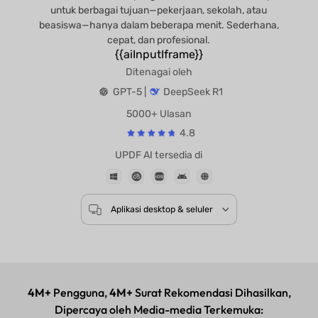
untuk berbagai tujuan—pekerjaan, sekolah, atau
beasiswa—hanya dalam beberapa menit. Sederhana,
cepat, dan profesional.
{{aiInputIframe}}
Ditenagai oleh
GPT-5 |
DeepSeek R1
5000+ Ulasan
4.8
UPDF AI tersedia di
Aplikasi desktop & seluler
4M+
Pengguna,
4M+
Surat Rekomendasi Dihasilkan,
Dipercaya oleh Media-media Terkemuka: