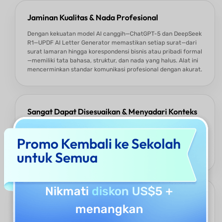
Jaminan Kualitas & Nada Profesional
Dengan kekuatan model AI canggih—ChatGPT-5 dan DeepSeek
R1—UPDF AI Letter Generator memastikan setiap surat—dari
surat lamaran hingga korespondensi bisnis atau pribadi formal
—memiliki tata bahasa, struktur, dan nada yang halus. Alat ini
mencerminkan standar komunikasi profesional dengan akurat.
Sangat Dapat Disesuaikan & Menyadari Konteks
Tentukan informasi penerima, tujuan, nada, dan panjang surat
untuk mendapatkan surat yang dipersonalisasi sesuai
Promo Kembali ke Sekolah
kebutuhan Anda—baik itu formal, hangat, permintaan maaf,
untuk Semua
atau profesional.
Nikmati
diskon US$5
+
Lebih dari Sekadar Generator Surat AI
menangkan
UPDF AI tidak hanya terbatas pada surat—ini adalah bagian
dari suite penulisan AI lengkap. Anda juga dapat memeriksa