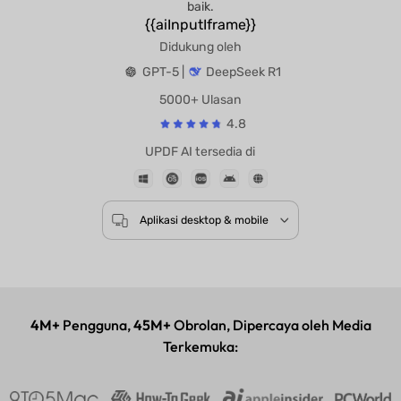
baik.
{{aiInputIframe}}
Didukung oleh
GPT-5 |
DeepSeek R1
5000+ Ulasan
4.8
UPDF AI tersedia di
Aplikasi desktop & mobile
4M+
Pengguna,
45M+
Obrolan, Dipercaya oleh Media
Terkemuka: