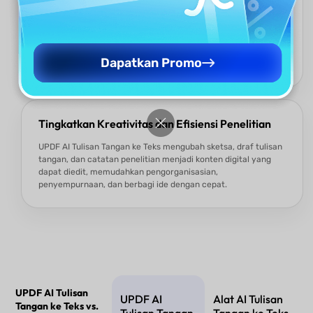
Setelah dikonversi, catatan tulisan tangan Anda diubah
menjadi teks digital yang sepenuhnya dapat diedit,
memungkinkan Anda mencari, mengatur, dan
memodifikasinya dengan mudah. Anda dapat mengakses dan
berbagi catatan kapan saja, dari perangkat apa pun, membuat
Dapatkan Promo
kolaborasi dan tinjauan lebih cepat dan nyaman.
Tingkatkan Kreativitas dan Efisiensi Penelitian
UPDF AI Tulisan Tangan ke Teks mengubah sketsa, draf tulisan
tangan, dan catatan penelitian menjadi konten digital yang
dapat diedit, memudahkan pengorganisasian,
penyempurnaan, dan berbagi ide dengan cepat.
UPDF AI Tulisan
UPDF AI
Alat AI Tulisan
Tangan ke Teks vs.
Tulisan Tangan
Tangan ke Teks