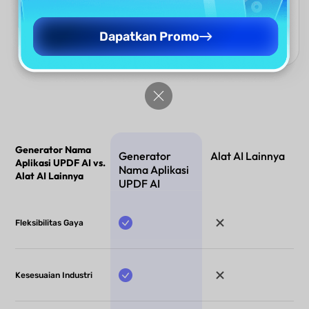
AI App Name Generator memberikan hasil instan hanya
dengan beberapa klik, membantu startup, pengembang, dan
kreator untuk menghasilkan ide nama unik dengan cepat dan
Dapatkan Promo
efisien.
Generator Nama
Generator
Alat AI Lainnya
Aplikasi UPDF AI vs.
Nama Aplikasi
Alat AI Lainnya
UPDF AI
Fleksibilitas Gaya
Kesesuaian Industri