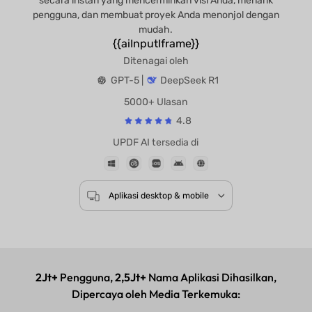
secara instan yang mencerminkan visi Anda, menarik
pengguna, dan membuat proyek Anda menonjol dengan
mudah.
{{aiInputIframe}}
Ditenagai oleh
GPT-5 |
DeepSeek R1
5000+ Ulasan
4.8
UPDF AI tersedia di
Aplikasi desktop & mobile
2Jt+
Pengguna,
2,5Jt+
Nama Aplikasi Dihasilkan,
Dipercaya oleh Media Terkemuka: