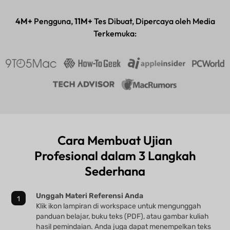
Aplikasi desktop & mobile
4M+
Pengguna,
11M+
Tes Dibuat, Dipercaya oleh Media
Terkemuka:
Cara Membuat Ujian
Profesional dalam 3 Langkah
Sederhana
Unggah Materi Referensi Anda
Klik ikon lampiran di workspace untuk mengunggah
panduan belajar, buku teks (PDF), atau gambar kuliah
hasil pemindaian. Anda juga dapat menempelkan teks