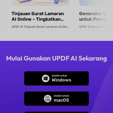
Tinjauan Surat Lamaran
Generator Sila
AI Online – Tingkatkan
untuk Perenca
Lamaran Kerja Anda |
Kursus, Desain
UPDF AI Tinjauan Surat Lamaran AI Online Gunakan Tinjauan Surat Lamaran UP...
UPDF AI
& Struktur Pela
UPDF AI
Mulai Gunakan UPDF AI Sekarang
Unduh untuk
Windows
Unduh untuk
macOS