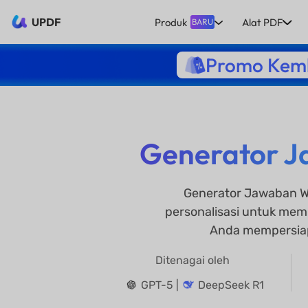
UPDF
Produk
Alat PDF
BARU
Promo Kemb
Generator J
Generator Jawaban W
personalisasi untuk mem
Anda mempersiap
Ditenagai oleh
GPT-5 |
DeepSeek R1