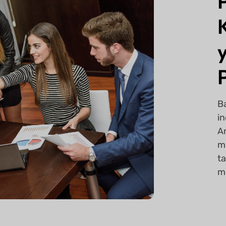
B
in
A
m
t
m