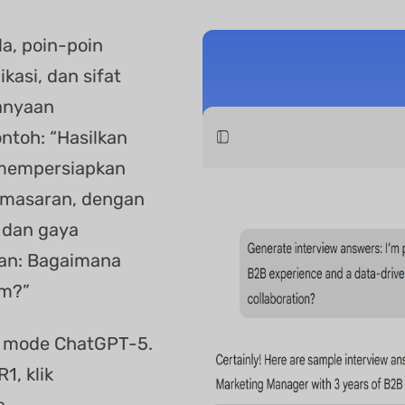
da, poin-poin
asi, dan sifat
anyaan
ntoh: “Hasilkan
mempersiapkan
emasaran, dengan
 dan gaya
aan: Bagaimana
im?”
n mode ChatGPT-5.
1, klik
a.