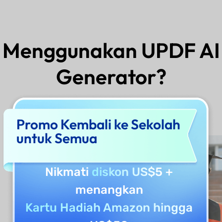
s Menggunakan UPDF AI 
Generator?
Promo Kembali ke Sekolah
untuk Semua
Nikmati
diskon US$5
+
menangkan
Kartu Hadiah Amazon hingga