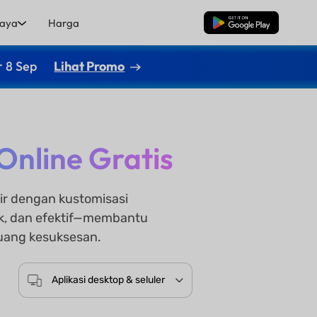
aya
Harga
Unduh Gratis
r 8 Sep
Lihat Promo
nline Gratis
r dengan kustomisasi
ik, dan efektif—membantu
uang kesuksesan.
Aplikasi desktop & seluler