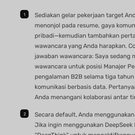
Sediakan gelar pekerjaan target An
menonjol pada resume, gaya komunik
pribadi—kemudian tambahkan pert
wawancara yang Anda harapkan. Co
jawaban wawancara: Saya sedang 
wawancara untuk posisi Manajer P
pengalaman B2B selama tiga tahun
komunikasi berbasis data. Pertany
Anda menangani kolaborasi antar t
Secara default, Anda menggunaka
Jika ingin menggunakan DeepSeek R
“DeepThink” untuk mengaktifkanny