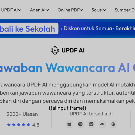
UPDF AI
Agen AI
Online PDF
Solusi
Sumber D
ali ke Sekolah
: Diskon untuk Semua · Berakhi
UPDF AI
awaban Wawancara AI O
awancara UPDF AI menggabungkan model AI mutakhi
berikan jawaban wawancara yang terstruktur, autent
kan diri dengan percaya diri dan memaksimalkan pel
{{aiInputIframe}}
UPDF AI tersedia di
5000+ Ulasan
4.8