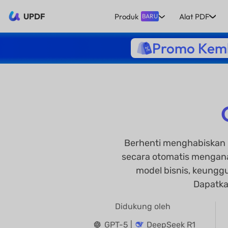
UPDF
Produk
Alat PDF
BARU
Promo Kemb
Berhenti menghabiskan 
secara otomatis mengana
model bisnis, keunggul
Dapatka
Didukung oleh
GPT-5 |
DeepSeek R1