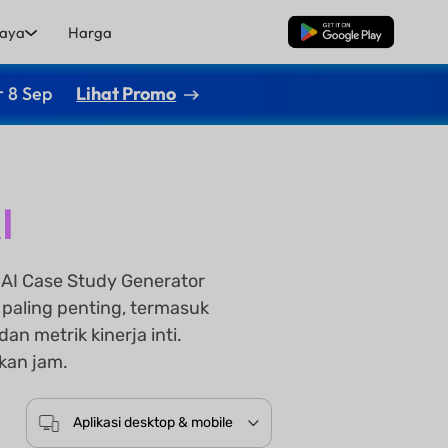
aya
Harga
Unduh Gratis
r 8 Sep
Lihat Promo
I
AI Case Study Generator
paling penting, termasuk
an metrik kinerja inti.
kan jam.
Aplikasi desktop & mobile