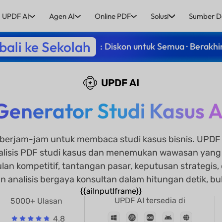
UPDF AI
Agen AI
Online PDF
Solusi
Sumber D
ali ke Sekolah
: Diskon untuk Semua · Berakhi
UPDF AI
Generator Studi Kasus A
berjam-jam untuk membaca studi kasus bisnis. UPDF 
lisis PDF studi kasus dan menemukan wawasan yang 
an kompetitif, tantangan pasar, keputusan strategis, d
n analisis bergaya konsultan dalam hitungan detik, bu
{{aiInputIframe}}
UPDF AI tersedia di
5000+ Ulasan
4.8