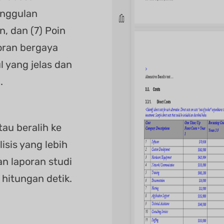
eunggulan
n, dan (7) Poin
poran bergaya
l yang jelas dan
.
au beralih ke
isis yang lebih
n laporan studi
 hitungan detik.