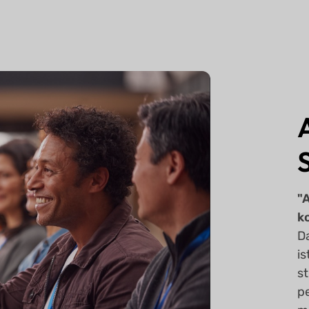
"
k
D
is
s
p