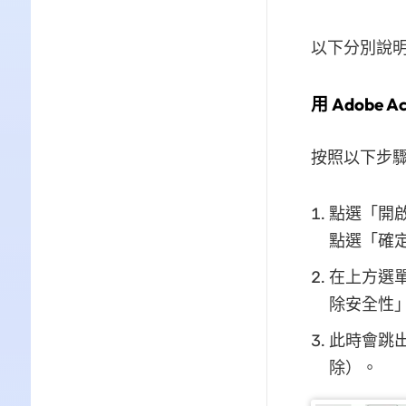
以下分別說明如
用 Adobe
按照以下步驟
點選「開啟
點選「確
在上方選
除安全性
此時會跳
除）。