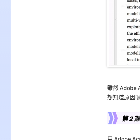
雖然 Adob
想知道原因
第 2 
用 Adobe