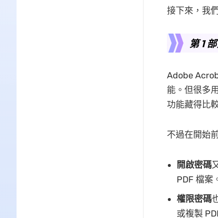
接下來，我們先
第 1 
Adobe A
能。但很多用戶
功能藏得比
不過在開始前
開啟密碼
PDF 檔案
權限密碼
或複製 P