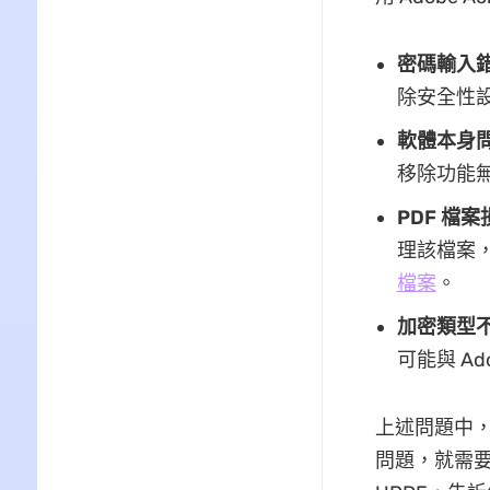
密碼輸入
除安全性
軟體本身
移除功能
PDF 檔案
理該檔案
檔案
。
加密類型
可能與 Ad
上述問題中
問題，就需要換