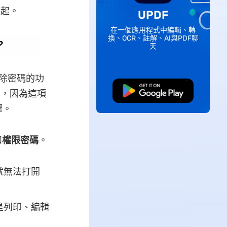
說起。
UPDF
在一個應用程式中編輯、轉
換、OCR、註解、AI與PDF聊
？
天
含移除密碼的功
免費下載
碼」，因為這項
驟。
和
權限密碼
。
就無法打開
是列印、編輯